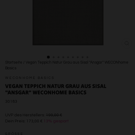
SCH
ESC
Startseite
/
Vegan Teppich Natur Grau aus Sisal "Ansgar" WECONhome
Basics
WECONHOME BASICS
VEGAN TEPPICH NATUR GRAU AUS SISAL
"ANSGAR" WECONHOME BASICS
30183
€199,00
UVP des Herstellers:
199,00 €
Dein Preis:
173,00 €
13% gespart
€173,00
GRÖSSE