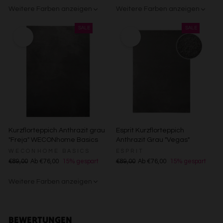
Kombinationen von Daten aus verschiedenen Quellen
Weitere Farben anzeigen
Weitere Farben anzeigen
Entwicklung und Verbesserung der Angebote
Verwendung reduzierter Daten zur Auswahl von Inhalten
Creme
Gelb
Sand/Beige
Creme/Weiß
Grün
Grün
Rot
Besondere Features:
Verwendung genauer Standortdaten
Endgeräteeigenschaften zur Identifikation aktiv abfragen
Kurzflorteppich Anthrazit grau
Esprit Kurzflorteppich
"Freja" WECONhome Basics
Anthrazit Grau "Vegas"
WECONHOME BASICS
ESPRIT
€89,00
Ab €76,00
15% gespart
€89,00
Ab €76,00
15% gespart
Weitere Farben anzeigen
Gelb
Sand/Beige
Creme/Weiß
Grün
Grün
Rot
BEWERTUNGEN