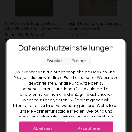
In- & Outdoor Teppich Grau
Esprit Kurzflorteppich Beige
Oliv, pflegeleicht & wetterfest
Grau "Raymond"
"Miami South Beach"
ESPRIT
WECONhome
Ab €119,00
Datenschutzeinstellungen
WECONHOME
Melde dich jetzt für unseren Newsletter an und sichere dir
€89,00
Ab €76,00
15% gespart
Weitere Farben anzeigen
Zwecke
Partner
10% RABATT AUF DEINE
Beige/Bunt
Weitere Farben anzeigen
ERSTE BESTELLUNG! 😍
Wir verwenden auf outlet-teppiche.de Cookies und
Grau/Grün
Pixel, um die einwandfreie Funktion unserer Website zu
EMAIL
gewährleisten, Inhalte und Anzeigen zu
personalisieren, Funktionen für soziale Medien
anbieten zu können und die Zugriffe auf unserer
VORNAME
Website zu analysieren. Außerdem geben wir
Informationen zu Ihrer Verwendung unserer Website an
unsere Partner für soziale Medien, Werbung und
Analysen weiter. Dies umfasst auch die Erstellung
Deine Privatsphäre ist uns wichtig. Deine Daten werden sicher gespeichert und gemäß unserer
pseudonymer Nutzungsprofile. Unsere Partner (Google
Datenschutzrichtlinie
verwendet.
Der Willkommensrabatt ist nur einmal pro Kunde gültig – auch bei
Advertising Products Facebook Shopify) führen diese
erneuter Anmeldung wird kein weiterer Code vergeben.
Ablehnen
Akzeptieren