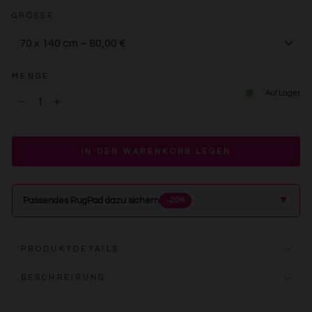
GRÖSSE
MENGE
Auf Lager
−
+
IN DEN WARENKORB LEGEN
▲
Passendes RugPad dazu sichern
−20%
PRODUKTDETAILS
BESCHREIBUNG