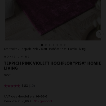
SCH
ESC
Startseite
/
Teppich Pink Violett Hochflor "Pisa" Homie Living
HOMIE LIVING
TEPPICH PINK VIOLETT HOCHFLOR "PISA" HOMIE
LIVING
92205
€99,00
UVP des Herstellers:
99,00 €
Dein Preis:
80,00 €
19% gespart
€80,00