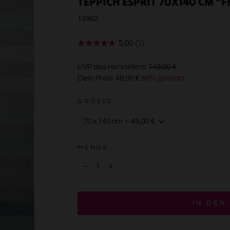
TEPPICH ESPRIT 70X140 CM "F
13962
€149,00
UVP des Herstellers:
149,00 €
Dein Preis:
48,00 €
68% gespart
€48,00
GRÖSSE
MENGE
−
+
IN DEN