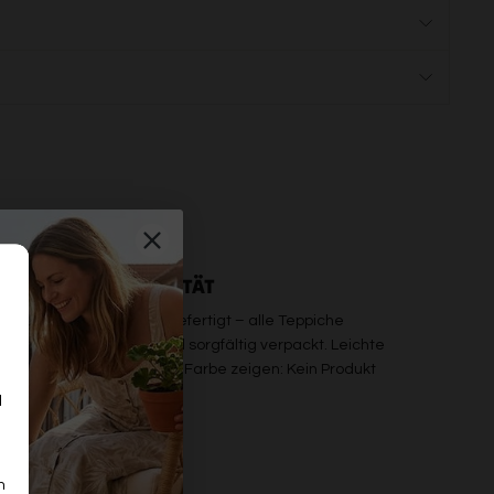
PREMIUM QUALITÄT
b maschinell oder handgefertigt – alle Teppiche
erden einzeln geprüft und sorgfältig verpackt. Leichte
bweichungen in Maß oder Farbe zeigen: Kein Produkt
on der Stange.
d
n
n