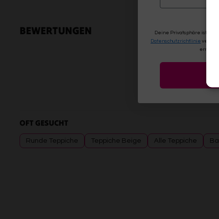
BEWERTUNGEN
Deine Privatsphäre ist uns
Datenschutzrichtlinie
verwen
erneute
OFT GESUCHT
Runde Teppiche
Teppiche Beige
Alle Teppiche
Ba