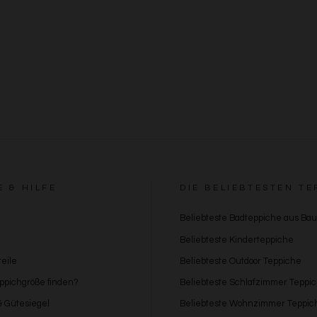
Verwendung reduzierter Daten zur Auswahl von Inhalten
Besondere Features:
Verwendung genauer Standortdaten
Endgeräteeigenschaften zur Identifikation aktiv abfragen
E & HILFE
DIE BELIEBTESTEN TE
Beliebteste Badteppiche aus Ba
Beliebteste Kinderteppiche
eile
Beliebteste Outdoor Teppiche
eppichgröße finden?
Beliebteste Schlafzimmer Teppi
 & Gütesiegel
Beliebteste Wohnzimmer Teppic