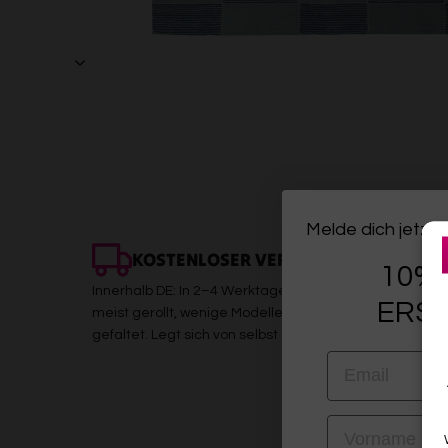
Melde dich jetzt 
KOSTENLOSER VERSAND
10% 
Innerhalb DE: In 2–4 Werktagen bei dir. Sicher verpackt,
ERST
meist gerollt, wenige Modelle (z. B. Kelims) platzsparen
gefaltet. Legt sich von selbst
EMAIL
VORNAME