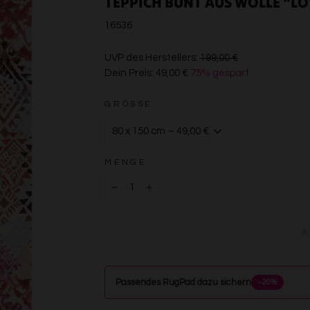
TEPPICH BUNT AUS WOLLE "LO
16536
€199,00
UVP des Herstellers:
199,00 €
Dein Preis:
49,00 €
75% gespart
€49,00
GRÖSSE
MENGE
−
+
Passendes RugPad dazu sichern
−20%