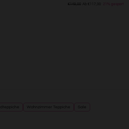
verschiedenen Quellen
€149,00
Ab €117,00
21% gespart
Entwicklung und Verbesserung der Angebote
Verwendung reduzierter Daten zur Auswahl von Inhalten
Besondere Features:
Verwendung genauer Standortdaten
Endgeräteeigenschaften zur Identifikation aktiv abfragen
dteppiche
Wohnzimmer Teppiche
Sale