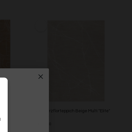
ti "Beatle-B"
Esprit Kurzflorteppich Beige Multi "Elite"
ESPRIT
d
Ab €119,00
n