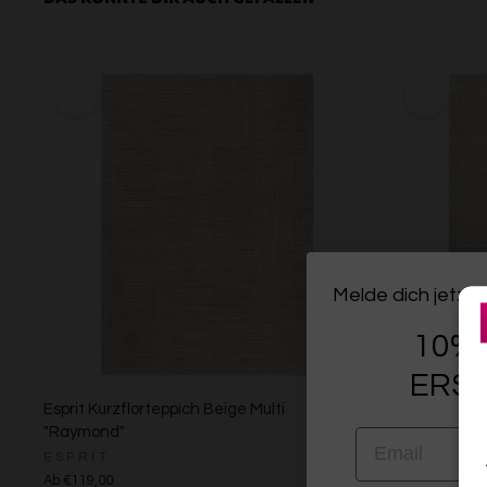
Melde dich jetzt 
10% 
ERST
Esprit Kurzflorteppich Beige Multi
Esprit Kurzfl
"Raymond"
EMAIL
ESPRIT
ESPRIT
Ab €119,00
Ab €119,00