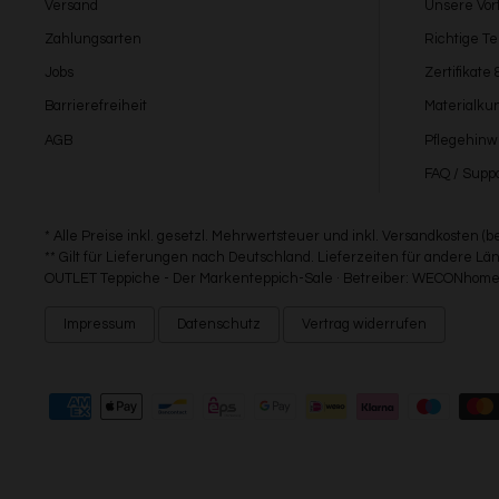
Versand
Unsere Vort
Zahlungsarten
Richtige T
Jobs
Zertifikate
Barrierefreiheit
Materialku
AGB
Pflegehinw
FAQ / Suppo
* Alle Preise inkl. gesetzl. Mehrwertsteuer und inkl. Versandkosten (
** Gilt für Lieferungen nach Deutschland. Lieferzeiten für andere 
OUTLET Teppiche - Der Markenteppich-Sale · Betreiber: WECONhome 
Impressum
Datenschutz
Vertrag widerrufen