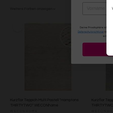
Weitere Far
VORNAME
Weitere Farben anzeigen
Grün/Blau/G
Braun/Bu
Beige/Grau
Deine Privatsphäre ist uns
Datenschutzrichtlinie
verwen
erneute
Kurzflor Teppich Multi Pastell "Hamptons
Kurzflor Tep
THIRTYTWO" WECONhome
THIRTYTWO
WECONHOME
WECONHO