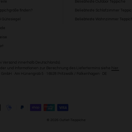
eile
Beliebteste Outdoor Teppiche
eppichgröße finden?
Beliebteste Schlafzimmer Teppi
 & Gütesiegel
Beliebteste Wohnzimmer Teppic
nde
eise
rt
bei Versand innerhalb Deutschlands).
Länder und Informationen zur Berechnung des Liefertermins siehe
hier.
GmbH · Am Hünengrab 5 · 16928 Pritzwalk / Falkenhagen · DE
© 2026 Outlet-Teppiche