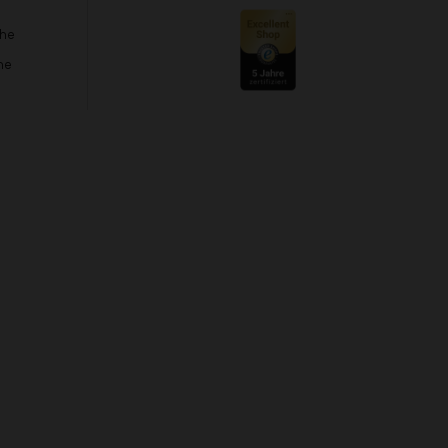
che
he