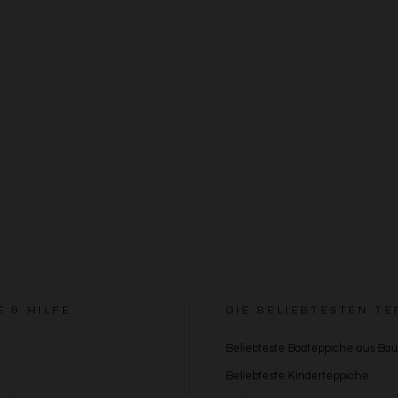
E & HILFE
DIE BELIEBTESTEN TE
Beliebteste Badteppiche aus Ba
Beliebteste Kinderteppiche