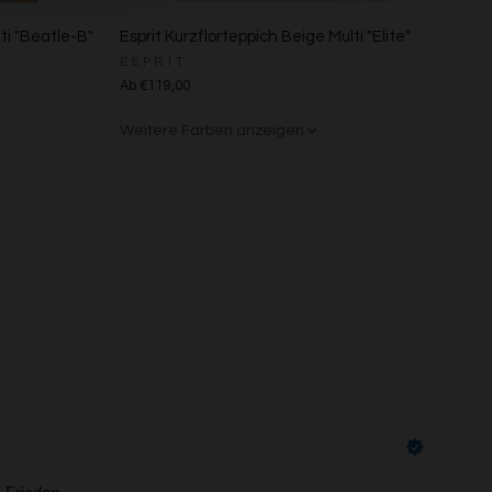
ti "Beatle-B"
Esprit Kurzflorteppich Beige Multi "Elite"
ESPRIT
Ab €119,00
Weitere Farben anzeigen
Beige/Grau
s