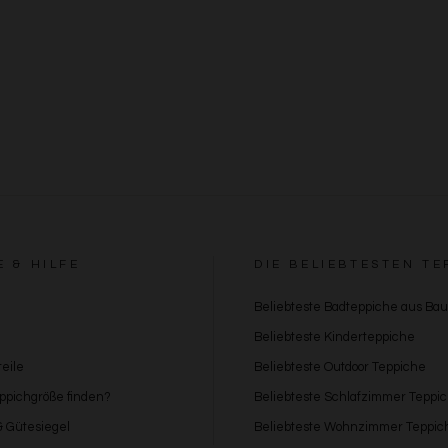
E & HILFE
DIE BELIEBTESTEN TE
Beliebteste Badteppiche aus Ba
Beliebteste Kinderteppiche
eile
Beliebteste Outdoor Teppiche
eppichgröße finden?
Beliebteste Schlafzimmer Teppi
 & Gütesiegel
Beliebteste Wohnzimmer Teppic