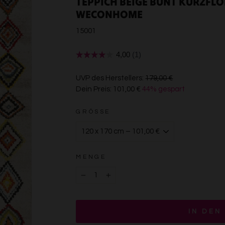
TEPPICH BEIGE BUNT KURZFL
WECONHOME
15001
€179,00
UVP des Herstellers:
179,00 €
Dein Preis:
101,00 €
44% gespart
€101,00
GRÖSSE
MENGE
−
+
IN DEN