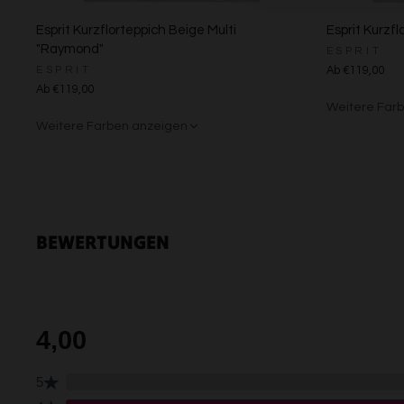
Esprit Kurzflorteppich Beige Multi
Esprit Kurzfl
"Raymond"
ESPRIT
ESPRIT
Ab €119,00
Ab €119,00
Weitere Far
Weitere Farben anzeigen
Grün/Blau/G
Braun/Bu
Beige/Grau
BEWERTUNGEN