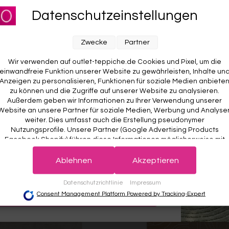
für unseren Newsletter an und sichere dir
lorteppich Braun Beige "Vintage
Esprit Kurzflorteppich Sand Bei
Datenschutzeinstellungen
Vintage"
RABATT AUF DEINE
ESPRIT
E BESTELLUNG! 😍
Ab €119,00
Zwecke
Partner
Wir verwenden auf outlet-teppiche.de Cookies und Pixel, um die
einwandfreie Funktion unserer Website zu gewährleisten, Inhalte un
Anzeigen zu personalisieren, Funktionen für soziale Medien anbiete
zu können und die Zugriffe auf unserer Website zu analysieren.
Außerdem geben wir Informationen zu Ihrer Verwendung unserer
Website an unsere Partner für soziale Medien, Werbung und Analyse
weiter. Dies umfasst auch die Erstellung pseudonymer
Nutzungsprofile. Unsere Partner (Google Advertising Products
Facebook Shopify) führen diese Informationen möglicherweise mit
weiteren Daten zusammen, die Sie ihnen bereitgestellt haben (bspw
 wichtig. Deine Daten werden sicher gespeichert und gemäß unserer
det.
Der Willkommensrabatt ist nur einmal pro Kunde gültig – auch bei
anhand eines persönlichen Accounts) oder welche sie im Rahmen
Ablehnen
Akzeptieren
r Anmeldung wird kein weiterer Code vergeben.
Ihrer Nutzung der Dienste gesammelt haben (bspw. Nutzungsdaten
anderer Geräte). Ihre Einwilligung zur Nutzung von Cookies und Pixel
Datenschutzrichtlinie
Impressum
können Sie jederzeit widerrufen, indem Sie auf den Datenschutz-
JETZT ANMELDEN
Consent Management Platform Powered by Tracking-Expert
Button links unten klicken und dort die entsprechenden Anpassunge
vornehmen.