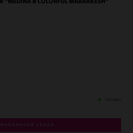
OR "MEDINA & COLORFUL MARRAKESH"
Auf Lager
 WARENKORB LEGEN