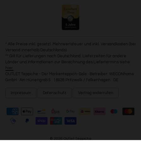
* Alle Preise inkl. gesetzl. Mehrwertsteuer und inkl. Versandkosten (bei
Versand innerhalb Deutschlands).
** Gilt für Lieferungen nach Deutschland. Lieferzeiten für andere
Länder und Informationen zur Berechnung des Liefertermins siehe
hier.
OUTLET Teppiche - Der Markenteppich-Sale · Betreiber: WECONhome
GmbH · Am Hünengrab 5 · 16928 Pritzwalk / Falkenhagen · DE
Impressum
Datenschutz
Vertrag widerrufen
© 2026 Outlet-Teppiche