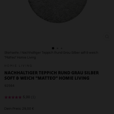
SCH
ESC
Startseite
/
Nachhaltiger Teppich Rund Grau Silber soft & weich
"Matteo" Homie Living
HOMIE LIVING
NACHHALTIGER TEPPICH RUND GRAU SILBER
SOFT & WEICH "MATTEO" HOMIE LIVING
92564
€29,00
Dein Preis:
29,00 €
€29,00