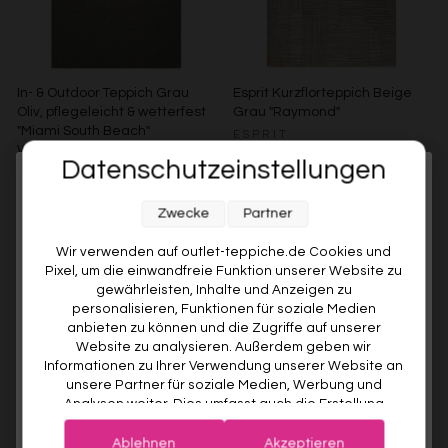
In- & Outdoor Teppich Grau
Esprit Kurzflorteppich Beige
Oliv, pflegeleicht & wetterfest
Grau "Raymond"
"Miami South Beach"
ESPRIT
WECONhome
Ab €119,00
Datenschutzeinstellungen
WECONHOME
Melde dich jetzt für unseren Newsletter an und sichere dir
€89,00
Ab €76,00
15% gespart
Weitere Farben anzeigen
Zwecke
Partner
10% RABATT AUF DEINE
Beige/Bunt
Weitere Farben anzeigen
ERSTE BESTELLUNG! 😍
Wir verwenden auf outlet-teppiche.de Cookies und
Grau/Grün
Pixel, um die einwandfreie Funktion unserer Website zu
EMAIL
gewährleisten, Inhalte und Anzeigen zu
personalisieren, Funktionen für soziale Medien
anbieten zu können und die Zugriffe auf unserer
VORNAME
Website zu analysieren. Außerdem geben wir
Informationen zu Ihrer Verwendung unserer Website an
unsere Partner für soziale Medien, Werbung und
Analysen weiter. Dies umfasst auch die Erstellung
Deine Privatsphäre ist uns wichtig. Deine Daten werden sicher gespeichert und gemäß unserer
pseudonymer Nutzungsprofile. Unsere Partner (Google
Datenschutzrichtlinie
verwendet.
Der Willkommensrabatt ist nur einmal pro Kunde gültig – auch bei
Advertising Products Facebook Shopify) führen diese
erneuter Anmeldung wird kein weiterer Code vergeben.
Ablehnen
Akzeptieren