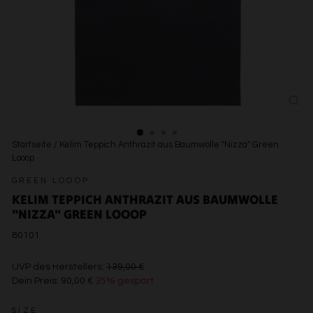
SCH
ESC
Startseite
/
Kelim Teppich Anthrazit aus Baumwolle "Nizza" Green
Looop
GREEN LOOOP
KELIM TEPPICH ANTHRAZIT AUS BAUMWOLLE
"NIZZA" GREEN LOOOP
80101
€139,00
UVP des Herstellers:
139,00 €
Dein Preis:
90,00 €
35% gespart
€90,00
SIZE