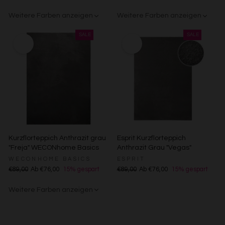
Kombinationen von Daten aus verschiedenen Quellen
Weitere Farben anzeigen
Weitere Farben anzeigen
Entwicklung und Verbesserung der Angebote
Verwendung reduzierter Daten zur Auswahl von Inhalten
Creme
Gelb
Sand/Beige
Creme/Weiß
Grün
Grün
Rot
Besondere Features:
Verwendung genauer Standortdaten
Endgeräteeigenschaften zur Identifikation aktiv abfragen
Kurzflorteppich Anthrazit grau
Esprit Kurzflorteppich
"Freja" WECONhome Basics
Anthrazit Grau "Vegas"
WECONHOME BASICS
ESPRIT
€89,00
Ab €76,00
15% gespart
€89,00
Ab €76,00
15% gespart
Weitere Farben anzeigen
Gelb
Sand/Beige
Creme/Weiß
Grün
Grün
Rot