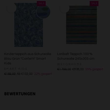
Verwendung reduzierter Daten zur Auswahl von Inhalten
Besondere Features:
Verwendung genauer Standortdaten
Endgeräteeigenschaften zur Identifikation aktiv abfragen
Kinderteppich aus Schurwolle
Loribaft Teppich 100 %
Blau Grün "Confetti" Smart
Schurwolle 245x305 cm
Kids
WECONHOME
SMART KIDS
€1.799,00
€808,00
55% gespart
€169,00
Ab €132,00
22% gespart
BEWERTUNGEN