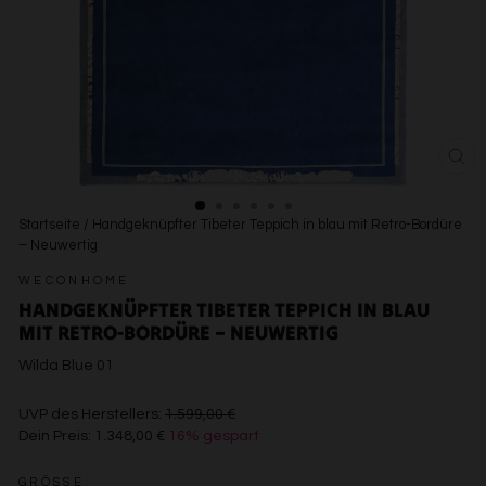
SCH
ESC
Startseite
/
Handgeknüpfter Tibeter Teppich in blau mit Retro-Bordüre
– Neuwertig
WECONHOME
HANDGEKNÜPFTER TIBETER TEPPICH IN BLAU
MIT RETRO-BORDÜRE – NEUWERTIG
Wilda Blue 01
€1.599,00
UVP des Herstellers:
1.599,00 €
Dein Preis:
1.348,00 €
16% gespart
€1.348,00
GRÖSSE