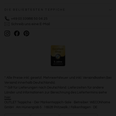
DIE BELIEBTESTEN TEPPICHE
+49 (0) 33986 50 04 25
Schreib uns eine E-Mail
Instagram
Facebook
Pinterest
* Alle Preise inkl. gesetzl. Mehrwertsteuer und inkl. Versandkosten (bei
Versand innerhalb Deutschlands).
** Gilt für Lieferungen nach Deutschland. Lieferzeiten für andere
Länder und Informationen zur Berechnung des Liefertermins siehe
hier.
OUTLET Teppiche - Der Markenteppich-Sale · Betreiber: WECONhome
GmbH · Am Hünengrab 5 · 16928 Pritzwalk / Falkenhagen · DE