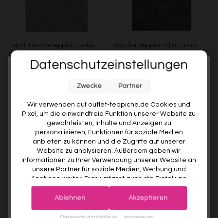
Esprit Kurzflorteppich Türkis
Kurzflor Teppich Blau Grau
Grau "Beatle-B"
"Hamptons FORTYTWO"
Datenschutzeinstellungen
WECONhome
ESPRIT
Melde dich jetzt für unseren Newsletter an und sichere dir
WECONHOME
Ab €119,00
€37,00
Ab €35,00
5% gespart
Zwecke
Partner
10% RABATT AUF DEINE
Weitere Farben anzeigen
ERSTE BESTELLUNG! 😍
Wir verwenden auf outlet-teppiche.de Cookies und
Beige/Bunt
Braun/Bunt
Pixel, um die einwandfreie Funktion unserer Website zu
EMAIL
gewährleisten, Inhalte und Anzeigen zu
personalisieren, Funktionen für soziale Medien
anbieten zu können und die Zugriffe auf unserer
VORNAME
Website zu analysieren. Außerdem geben wir
Informationen zu Ihrer Verwendung unserer Website an
unsere Partner für soziale Medien, Werbung und
Analysen weiter. Dies umfasst auch die Erstellung
Deine Privatsphäre ist uns wichtig. Deine Daten werden sicher gespeichert und gemäß unserer
pseudonymer Nutzungsprofile. Unsere Partner (Google
Datenschutzrichtlinie
verwendet.
Der Willkommensrabatt ist nur einmal pro Kunde gültig – auch bei
Advertising Products Facebook Shopify) führen diese
erneuter Anmeldung wird kein weiterer Code vergeben.
Ablehnen
Akzeptieren
Informationen möglicherweise mit weiteren Daten
Kurzflor Teppich Blau
Kurzflorteppich Kobalt Blau
zusammen, die Sie ihnen bereitgestellt haben (bspw.
JETZT ANMELDEN
Datenschutzrichtlinie
Impressum