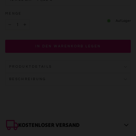
MENGE
Auf Lager
−
+
IN DEN WARENKORB LEGEN
PRODUKTDETAILS
BESCHREIBUNG
KOSTENLOSER VERSAND
Innerhalb DE: In 2–4 Werktagen bei dir. Sicher verpackt, meist