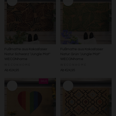
Sie jederzeit widerrufen, indem Sie auf den
Datenschutz-Button links unten klicken und dort die
entsprechenden Anpassungen vornehmen.
Zwecke der Datenverarbeitung durch unsere Partner:
Speichern von oder Zugriff auf Informationen auf einem
Endgerät
Verwendung reduzierter Daten zur Auswahl von
Werbeanzeigen
Erstellung von Profilen für personalisierte Werbung
Fußmatte aus Kokosfaser
Fußmatte aus Kokosfaser
Verwendung von Profilen zur Auswahl personalisierter
Natur Schwarz "Jungle Mat"
Natur Grün "Jungle Mat"
Werbung
WECONhome
WECONhome
Erstellung von Profilen zur Personalisierung von Inhalten
WECONHOME
WECONHOME
Verwendung von Profilen zur Auswahl personalisierter
Ab €24,95
Ab €24,95
Inhalte
Messung der Werbeleistung
Messung der Performance von Inhalten
Analyse von Zielgruppen durch Statistiken oder
Kombinationen von Daten aus verschiedenen Quellen
Entwicklung und Verbesserung der Angebote
Verwendung reduzierter Daten zur Auswahl von Inhalten
Besondere Features:
Verwendung genauer Standortdaten