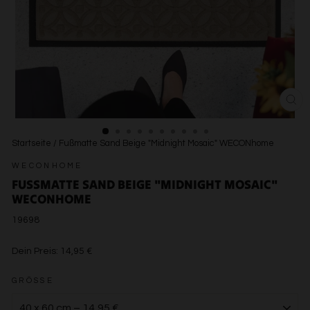
SCH
ESC
Startseite
/
Fußmatte Sand Beige "Midnight Mosaic" WECONhome
WECONHOME
FUSSMATTE SAND BEIGE "MIDNIGHT MOSAIC" W
ECONHOME
19698
€14,95
Dein Preis:
14,95 €
€14,95
GRÖSSE