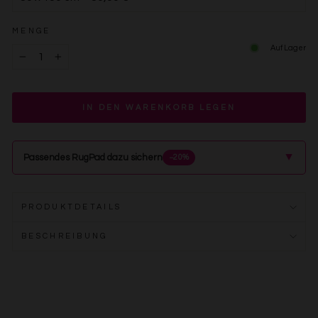
MENGE
Auf Lager
−
+
IN DEN WARENKORB LEGEN
▲
Passendes RugPad dazu sichern
−20%
PRODUKTDETAILS
BESCHREIBUNG