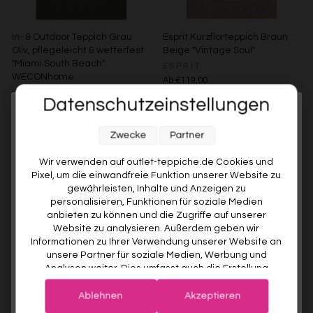
In- & Outdoor Teppich Grau
Esprit Kurzflorteppich Braun
Oliv, pflegeleicht & wetterfest
Beige "Vintage Soul"
"Miami South Beach"
ESPRIT
WECONhome
Ab €119,00
WECONHOME
Datenschutzeinstellungen
€89,00
Ab €76,00
15% gespart
Melde dich jetzt für unseren Newsletter an und sichere dir
Zwecke
Partner
Weitere Farben anzeigen
10% RABATT AUF DEINE
ERSTE BESTELLUNG! 😍
Grau/Grün
Wir verwenden auf outlet-teppiche.de Cookies und
Pixel, um die einwandfreie Funktion unserer Website zu
EMAIL
gewährleisten, Inhalte und Anzeigen zu
personalisieren, Funktionen für soziale Medien
anbieten zu können und die Zugriffe auf unserer
VORNAME
Website zu analysieren. Außerdem geben wir
Informationen zu Ihrer Verwendung unserer Website an
unsere Partner für soziale Medien, Werbung und
Analysen weiter. Dies umfasst auch die Erstellung
Deine Privatsphäre ist uns wichtig. Deine Daten werden sicher gespeichert und gemäß unserer
pseudonymer Nutzungsprofile. Unsere Partner (Google
Datenschutzrichtlinie
verwendet.
Der Willkommensrabatt ist nur einmal pro Kunde gültig – auch bei
Advertising Products Facebook Shopify) führen diese
erneuter Anmeldung wird kein weiterer Code vergeben.
Ablehnen
Akzeptieren
Esprit Kurzflorteppich Beige
Esprit Kurzflorteppich Beige
Informationen möglicherweise mit weiteren Daten