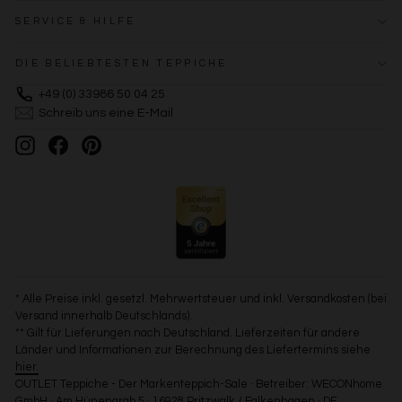
SERVICE & HILFE
DIE BELIEBTESTEN TEPPICHE
+49 (0) 33986 50 04 25
Schreib uns eine E-Mail
Instagram
Facebook
Pinterest
* Alle Preise inkl. gesetzl. Mehrwertsteuer und inkl. Versandkosten (bei
Versand innerhalb Deutschlands).
** Gilt für Lieferungen nach Deutschland. Lieferzeiten für andere
Länder und Informationen zur Berechnung des Liefertermins siehe
hier.
OUTLET Teppiche - Der Markenteppich-Sale · Betreiber: WECONhome
GmbH · Am Hünengrab 5 · 16928 Pritzwalk / Falkenhagen · DE