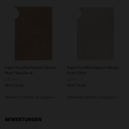
Entwicklung und Verbesserung der Angebote
Grün/Blau/Grau
Braun/Bunt
Beige/Bunt
Braun/Bunt
Verwendung reduzierter Daten zur Auswahl von Inhalten
Besondere Features:
Verwendung genauer Standortdaten
Endgeräteeigenschaften zur Identifikation aktiv abfragen
Esprit Kurzflorteppich Braun
Esprit Kurzflorteppich Beige
Multi "Beatle-B"
Multi "Elite"
ESPRIT
ESPRIT
Ab €119,00
Ab €119,00
Weitere Farben anzeigen
Weitere Farben anzeigen
Beige/Bunt
Grün/Blau/Grau
Beige/Grau
BEWERTUNGEN