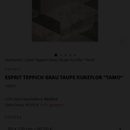
SCH
ESC
Startseite
/
Esprit Teppich Grau Taupe Kurzflor "Tamo"
ESPRIT
ESPRIT TEPPICH GRAU TAUPE KURZFLOR "TAMO"
16601
€89,00
UVP des Herstellers:
89,00 €
Dein Preis:
80,00 €
10% gespart
€80,00
GRÖSSE