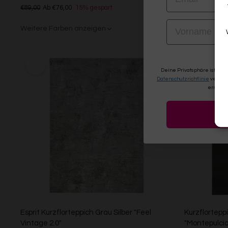
€89,00
Ab €76,00
15% gespart
Weitere Far
VORNAME
Weitere Farben anzeigen
Beige/Bunt
Grau/Grün
Deine Privatsphäre ist uns
Datenschutzrichtlinie
verwen
erneute
Esprit Kurzflorteppich Grau Silber "Feel
Kurzflortepp
Vintage 2.0"
"Montepulcia