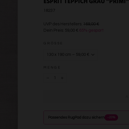
ESPRIT TEPPICH GRAU "PRIMI
18237
€169,00
UVP des Herstellers:
169,00 €
Dein Preis:
59,00 €
65% gespart
€59,00
GRÖSSE
MENGE
−
+
Passendes RugPad dazu sichern
−20%