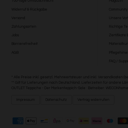
100-Tage Umtauschrecht
Magazin
Widerruf & Rückgabe
Community
Versand
Unsere Vort
Zahlungsarten
Richtige T
Jobs
Zertifikate
Barrierefreiheit
Materialku
AGB
Pflegehinw
FAQ / Suppo
* Alle Preise inkl. gesetzl. Mehrwertsteuer und inkl. Versandkosten (
** Gilt für Lieferungen nach Deutschland. Lieferzeiten für andere 
OUTLET Teppiche - Der Markenteppich-Sale · Betreiber: WECONhome 
Impressum
Datenschutz
Vertrag widerrufen