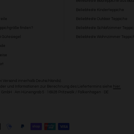
Beliebteste Badteppiche aus Ba
Beliebteste Kinderteppiche
eile
Beliebteste Outdoor Teppiche
eppichgröße finden?
Beliebteste Schlafzimmer Teppi
 & Gütesiegel
Beliebteste Wohnzimmer Teppic
nde
eise
rt
bei Versand innerhalb Deutschlands).
Länder und Informationen zur Berechnung des Liefertermins siehe
hier.
GmbH · Am Hünengrab 5 · 16928 Pritzwalk / Falkenhagen · DE