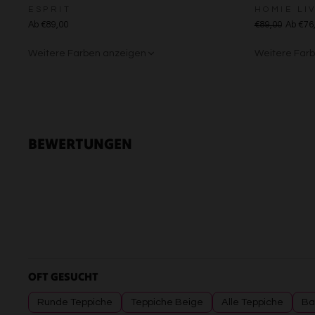
ESPRIT
HOMIE LI
Ab €89,00
€89,00
Ab €76
Weitere Farben anzeigen
Weitere Far
Creme
Gelb
Sand/Bei
Creme
Grü
BEWERTUNGEN
OFT GESUCHT
Runde Teppiche
Teppiche Beige
Alle Teppiche
Ba