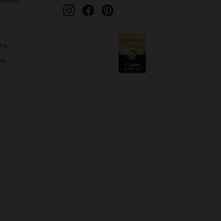
umwolle
Instagram
Facebook
Pinterest
che
he