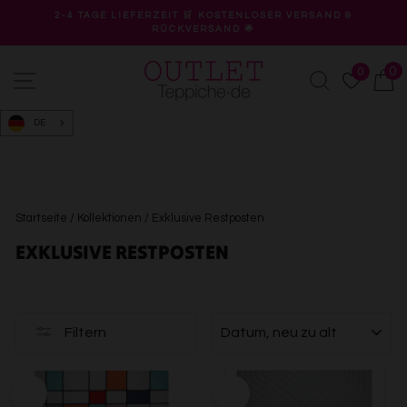
Direkt
2-4 TAGE LIEFERZEIT 🛒 KOSTENLOSER VERSAND &
zum
RÜCKVERSAND 🌟
Pause
Inhalt
Diashow
0
0
Seitennavigation
Suche
W
DE
Startseite
/
Kollektionen
/
Exklusive Restposten
EXKLUSIVE RESTPOSTEN
SORTIEREN
Filtern