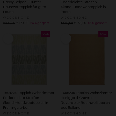
Happy Stripes – Bunter
Federleichte Streifen –
Baumwollteppich für gute
Skandi-Handwebteppich in
Laune
Pastell
WECONHOME
WECONHOME
€499,00
€179,00
64% gespart
€449,00
€159,00
65% gespart
160x230 Teppich Wohnzimmer
160x230 Teppich Wohnzimmer
Federleichte Streifen –
Honiggold-Chevron –
Skandi-Handwebteppich in
Reversibler Baumwollteppich
Frühlingsfarben
aus Estland
WECONHOME
WECONHOME