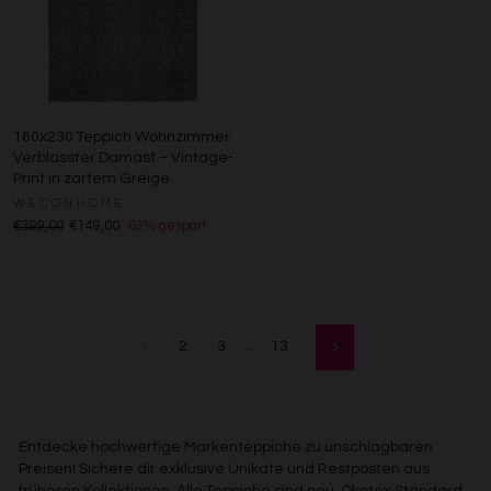
160x230 Teppich Wohnzimmer
Verblasster Damast – Vintage-
Print in zartem Greige
WECONHOME
€399,00
€149,00
63% gespart
1
2
3
…
13
Vorwärts
Entdecke hochwertige Markenteppiche zu unschlagbaren
Preisen! Sichere dir exklusive Unikate und Restposten aus
früheren Kollektionen. Alle Teppiche sind neu, Ökotex Standard