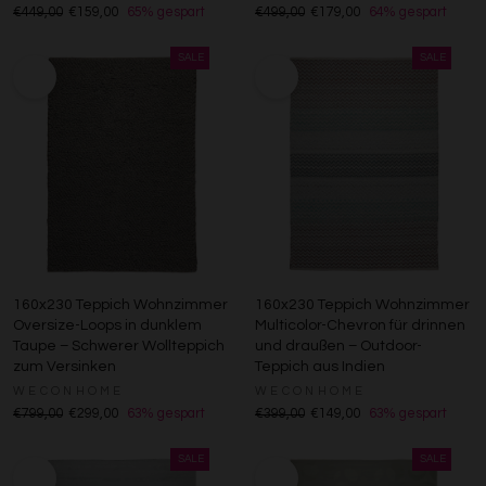
€449,00
€159,00
65% gespart
€499,00
€179,00
64% gespart
160x230 Teppich Wohnzimmer
160x230 Teppich Wohnzimmer
Oversize-Loops in dunklem
Multicolor-Chevron für drinnen
Taupe – Schwerer Wollteppich
und draußen – Outdoor-
zum Versinken
Teppich aus Indien
WECONHOME
WECONHOME
€799,00
€299,00
63% gespart
€399,00
€149,00
63% gespart