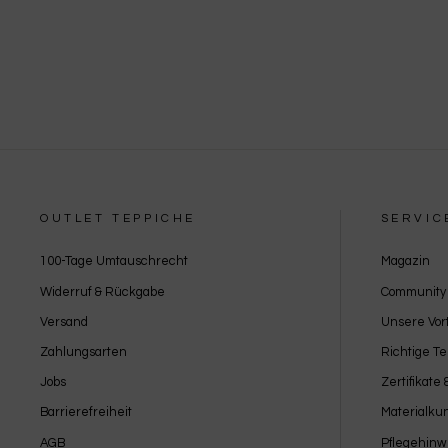
OUTLET TEPPICHE
SERVIC
100-Tage Umtauschrecht
Magazin
Widerruf & Rückgabe
Community
Versand
Unsere Vort
Zahlungsarten
Richtige T
Jobs
Zertifikate
Barrierefreiheit
Materialku
AGB
Pflegehinw