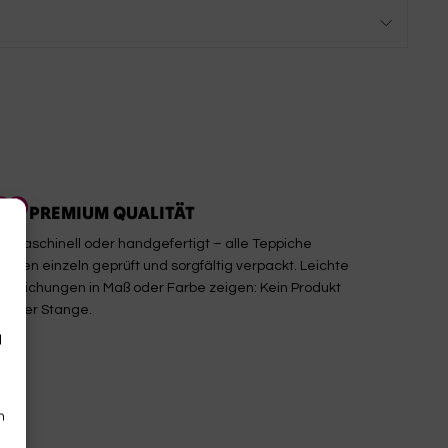
PREMIUM QUALITÄT
b maschinell oder handgefertigt – alle Teppiche
erden einzeln geprüft und sorgfältig verpackt. Leichte
bweichungen in Maß oder Farbe zeigen: Kein Produkt
on der Stange.
d
n
n