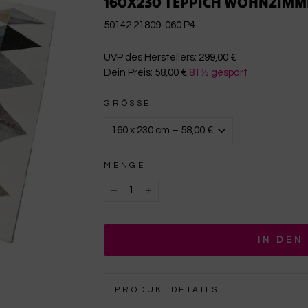
160X230 TEPPICH WOHNZIMME
50142 21809-060 P4
€299,00
UVP des Herstellers:
299,00 €
Dein Preis:
58,00 €
81% gespart
€58,00
GRÖSSE
MENGE
−
+
IN DEN
PRODUKTDETAILS