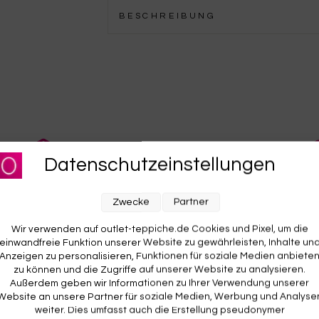
BESCHREIBUNG
KOSTENLOSE RETOURE
Datenschutzeinstellungen
Rückgabe? Für dich kostenlos. Du hast 14 Tage Zeit zum
O
d
Ausprobieren. Wenn’s nicht passt, geht’s zurück – auf
w
Zwecke
Partner
unsere Kosten.
A
v
Wir verwenden auf outlet-teppiche.de Cookies und Pixel, um die
einwandfreie Funktion unserer Website zu gewährleisten, Inhalte un
Anzeigen zu personalisieren, Funktionen für soziale Medien anbiete
zu können und die Zugriffe auf unserer Website zu analysieren.
Außerdem geben wir Informationen zu Ihrer Verwendung unserer
Website an unsere Partner für soziale Medien, Werbung und Analyse
weiter. Dies umfasst auch die Erstellung pseudonymer