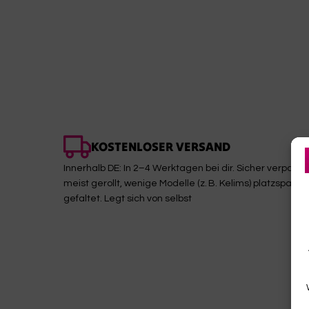
KOSTENLOSER VERSAND
Innerhalb DE: In 2–4 Werktagen bei dir. Sicher verpackt,
meist gerollt, wenige Modelle (z. B. Kelims) platzsparen
gefaltet. Legt sich von selbst