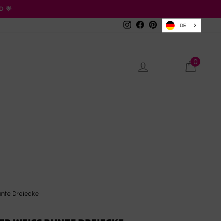
D 🌟
Instagram
Facebook
Pinterest
DE
0
Einloggen
Waren
nte Dreiecke