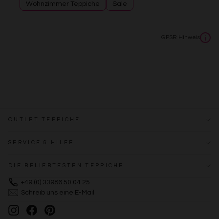
Wohnzimmer Teppiche
Sale
Erstellung von Profilen zur Personalisierung von Inhalten
Verwendung von Profilen zur Auswahl personalisierter
Inhalte
Messung der Werbeleistung
GPSR Hinweis
i
Messung der Performance von Inhalten
Analyse von Zielgruppen durch Statistiken oder
Kombinationen von Daten aus verschiedenen Quellen
Entwicklung und Verbesserung der Angebote
Verwendung reduzierter Daten zur Auswahl von Inhalten
Besondere Features:
Verwendung genauer Standortdaten
Endgeräteeigenschaften zur Identifikation aktiv abfragen
OUTLET TEPPICHE
SERVICE & HILFE
DIE BELIEBTESTEN TEPPICHE
+49 (0) 33986 50 04 25
Schreib uns eine E-Mail
Instagram
Facebook
Pinterest