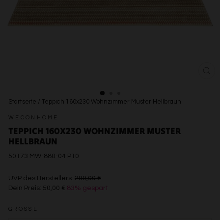
SCH
ESC
Startseite
/
Teppich 160x230 Wohnzimmer Muster Hellbraun
WECONHOME
TEPPICH 160X230 WOHNZIMMER MUSTER
HELLBRAUN
50173 MW-880-04 P10
€299,00
UVP des Herstellers:
299,00 €
Dein Preis:
50,00 €
83% gespart
€50,00
GRÖSSE