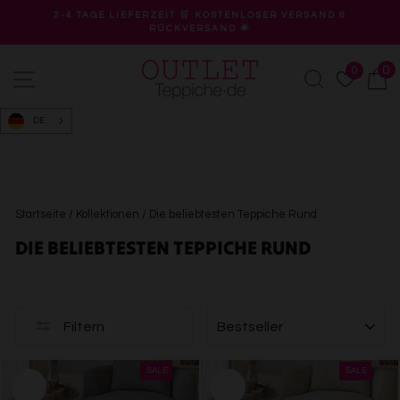
Direkt
2-4 TAGE LIEFERZEIT 🛒 KOSTENLOSER VERSAND &
zum
RÜCKVERSAND 🌟
Pause
Inhalt
Diashow
0
0
Seitennavigation
Suche
W
DE
Startseite
/
Kollektionen
/
Die beliebtesten Teppiche Rund
DIE BELIEBTESTEN TEPPICHE RUND
SORTIEREN
Filtern