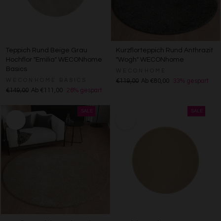
Teppich Rund Beige Grau
Kurzflorteppich Rund Anthrazit
Hochflor "Emilia" WECONhome
"Wogh" WECONhome
Basics
WECONHOME
WECONHOME BASICS
€119,00
Ab €80,00
33% gespart
€149,00
Ab €111,00
26% gespart