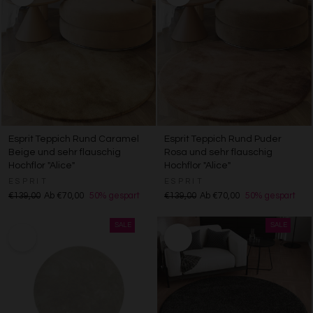
Verwendung von Profilen zur Auswahl personalisierter
Inhalte
Messung der Werbeleistung
Messung der Performance von Inhalten
Analyse von Zielgruppen durch Statistiken oder
Kombinationen von Daten aus verschiedenen Quellen
Entwicklung und Verbesserung der Angebote
Verwendung reduzierter Daten zur Auswahl von Inhalten
Besondere Features:
Verwendung genauer Standortdaten
Esprit Teppich Rund Caramel
Esprit Teppich Rund Puder
Endgeräteeigenschaften zur Identifikation aktiv abfragen
Beige und sehr flauschig
Rosa und sehr flauschig
Hochflor "Alice"
Hochflor "Alice"
ESPRIT
ESPRIT
€139,00
Ab €70,00
50% gespart
€139,00
Ab €70,00
50% gespart