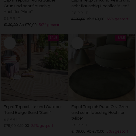
Esprit Teppich Rund Salbei
Esprit Teppich Rund Petrol und
Grün und sehr flauschig
sehr flauschig Hochflor "Alice"
Hochflor "Alice"
ESPRIT
ESPRIT
€139,00
Ab €49,00
65% gespart
€139,00
Ab €70,00
50% gespart
Esprit Teppich In- und Outdoor
Esprit Teppich Rund Oliv Grün
Rund Beige Sand "Spirit"
und sehr flauschig Hochflor
"Alice"
ESPRIT
ESPRIT
€79,00
€59,00
25% gespart
€139,00
Ab €70,00
50% gespart