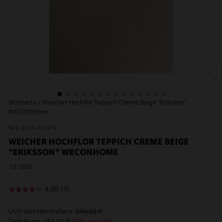
SCH
ESC
Startseite
/
Weicher Hochflor Teppich Creme Beige "Eriksson"
WECONhome
WECONHOME
WEICHER HOCHFLOR TEPPICH CREME BEIGE
"ERIKSSON" WECONHOME
101006
€549,00
UVP des Herstellers:
549,00 €
Dein Preis:
162,00 €
70% gespart