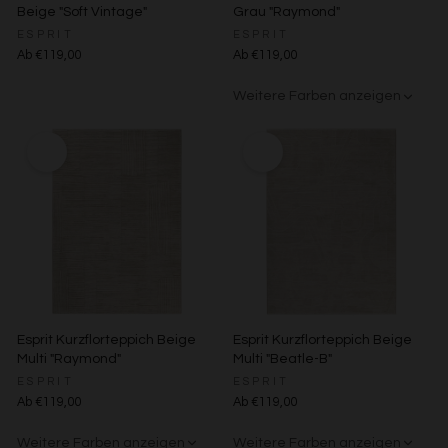
Besondere Features:
Beige "Soft Vintage"
Grau "Raymond"
Verwendung genauer Standortdaten
ESPRIT
ESPRIT
Endgeräteeigenschaften zur Identifikation aktiv abfragen
Ab €119,00
Ab €119,00
Weitere Farben anzeigen
Beige/Bunt
Esprit Kurzflorteppich Beige
Esprit Kurzflorteppich Beige
Multi "Raymond"
Multi "Beatle-B"
ESPRIT
ESPRIT
Ab €119,00
Ab €119,00
Weitere Farben anzeigen
Weitere Farben anzeigen