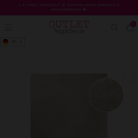
Direkt
2-4 TAGE LIEFERZEIT 🛒 KOSTENLOSER VERSAND &
zum
RÜCKVERSAND 🌟
Pause
Inhalt
Diashow
0
Seitennavigation
Suche
W
DE