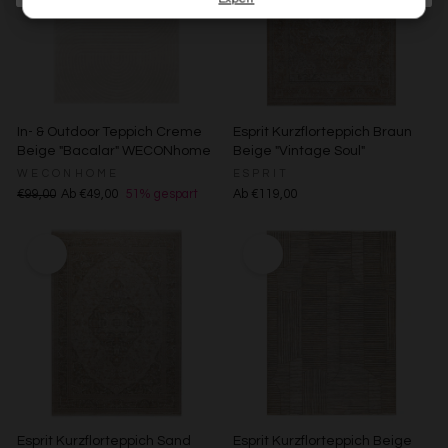
haben (bspw. Nutzungsdaten anderer Geräte). Ihre
Einwilligung zur Nutzung von Cookies und Pixeln können
Sie jederzeit widerrufen, indem Sie auf den
Datenschutz-Button links unten klicken und dort die
entsprechenden Anpassungen vornehmen.
In- & Outdoor Teppich Creme
Esprit Kurzflorteppich Braun
Zwecke der Datenverarbeitung durch unsere Partner:
Beige "Bacalar" WECONhome
Beige "Vintage Soul"
Speichern von oder Zugriff auf Informationen auf einem
Endgerät
WECONHOME
ESPRIT
Verwendung reduzierter Daten zur Auswahl von
€99,00
Ab €49,00
51% gespart
Ab €119,00
Werbeanzeigen
Erstellung von Profilen für personalisierte Werbung
Verwendung von Profilen zur Auswahl personalisierter
Werbung
Erstellung von Profilen zur Personalisierung von Inhalten
Verwendung von Profilen zur Auswahl personalisierter
Inhalte
Messung der Werbeleistung
Messung der Performance von Inhalten
Analyse von Zielgruppen durch Statistiken oder
Kombinationen von Daten aus verschiedenen Quellen
Entwicklung und Verbesserung der Angebote
Verwendung reduzierter Daten zur Auswahl von Inhalten
Esprit Kurzflorteppich Sand
Esprit Kurzflorteppich Beige