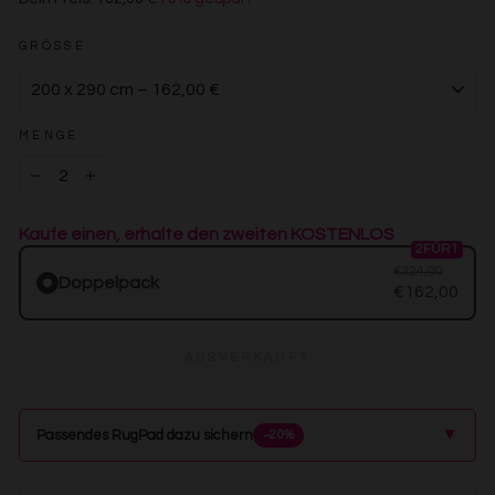
€162,00
GRÖSSE
MENGE
−
+
Kaufe einen, erhalte den zweiten KOSTENLOS
2FÜR1
€324,00
Doppelpack
€162,00
AUSVERKAUFT
▲
Passendes RugPad dazu sichern
−20%