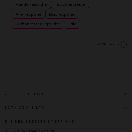
Runde Teppiche
Teppiche Beige
Alle Teppiche
Badteppiche
Wohnzimmer Teppiche
Sale
GPSR Hinweis
i
OUTLET TEPPICHE
SERVICE & HILFE
DIE BELIEBTESTEN TEPPICHE
+49 (0) 33986 50 04 25