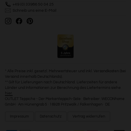
+49 (0) 33986 50 04 25
Schreib uns eine E-Mail
Instagram
Facebook
Pinterest
* Alle Preise inkl. gesetzl. Mehrwertsteuer und inkl. Versandkosten (bei
Versand innerhalb Deutschlands).
** Gilt für Lieferungen nach Deutschland. Lieferzeiten für andere
Länder und Informationen zur Berechnung des Liefertermins siehe
hier.
OUTLET Teppiche - Der Markenteppich-Sale · Betreiber: WECONhome
GmbH · Am Hünengrab 5 · 16928 Pritzwalk / Falkenhagen · DE
Impressum
Datenschutz
Vertrag widerrufen