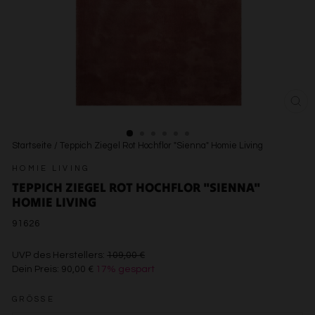
SCH
ESC
Startseite
/
Teppich Ziegel Rot Hochflor "Sienna" Homie Living
HOMIE LIVING
TEPPICH ZIEGEL ROT HOCHFLOR "SIENNA"
HOMIE LIVING
91626
€109,00
UVP des Herstellers:
109,00 €
Dein Preis:
90,00 €
17% gespart
€90,00
GRÖSSE