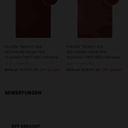
Besondere Features:
Verwendung genauer Standortdaten
Endgeräteeigenschaften zur Identifikation aktiv abfragen
Kurzflor Teppich aus
Kurzflor Teppich aus
Schurwolle Purpur Rot
Schurwolle Kamin Rot
"Castello TWO" WECONhome
"Castello TWO" WECONhome
WECONHOME
WECONHOME
€349,00
Ab €261,00
25% gespart
€349,00
Ab €261,00
25% gespart
BEWERTUNGEN
OFT GESUCHT