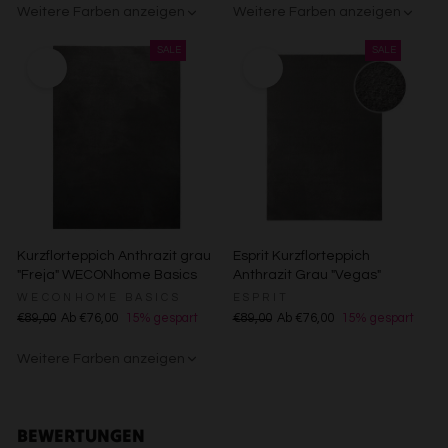
Kombinationen von Daten aus verschiedenen Quellen
Weitere Farben anzeigen
Weitere Farben anzeigen
Entwicklung und Verbesserung der Angebote
Verwendung reduzierter Daten zur Auswahl von Inhalten
Creme
Gelb
Sand/Beige
Creme/Weiß
Grün
Grün
Rot
Besondere Features:
Verwendung genauer Standortdaten
Endgeräteeigenschaften zur Identifikation aktiv abfragen
Kurzflorteppich Anthrazit grau
Esprit Kurzflorteppich
"Freja" WECONhome Basics
Anthrazit Grau "Vegas"
WECONHOME BASICS
ESPRIT
€89,00
Ab €76,00
15% gespart
€89,00
Ab €76,00
15% gespart
Weitere Farben anzeigen
Gelb
Sand/Beige
Creme/Weiß
Grün
Grün
Rot
BEWERTUNGEN