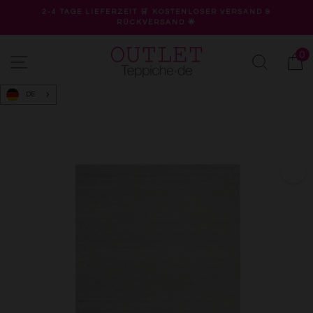
Direkt
2-4 TAGE LIEFERZEIT 🛒 KOSTENLOSER VERSAND &
zum
RÜCKVERSAND 🌟
Pause
Inhalt
Diashow
0
Seitennavigation
Suche
W
DE