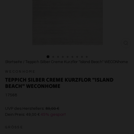
SCH
ESC
Startseite
/
Teppich Silber Creme Kurzflor "Island Beach" WECONhome
WECONHOME
TEPPICH SILBER CREME KURZFLOR "ISLAND
BEACH" WECONHOME
17568
€89,00
UVP des Herstellers:
89,00 €
Dein Preis:
49,00 €
45% gespart
€49,00
GRÖSSE