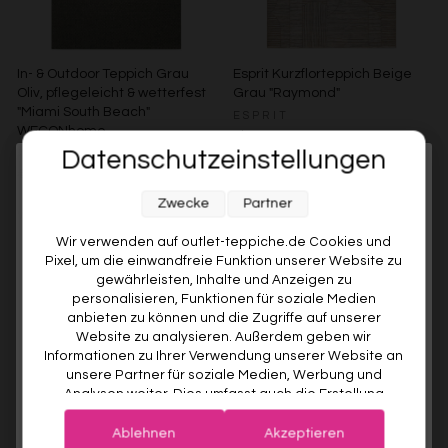
In- & Outdoor Teppich Grau
Esprit Kurzflorteppich Beige
Oliv, pflegeleicht & wetterfest
Grau "Raymond"
"Miami South Beach"
ESPRIT
WECONhome
Ab €119,00
Datenschutzeinstellungen
WECONHOME
Melde dich jetzt für unseren Newsletter an und sichere dir
€89,00
Ab €76,00
15% gespart
Weitere Farben anzeigen
Zwecke
Partner
10% RABATT AUF DEINE
Beige/Bunt
Weitere Farben anzeigen
ERSTE BESTELLUNG! 😍
Wir verwenden auf outlet-teppiche.de Cookies und
Grau/Grün
Pixel, um die einwandfreie Funktion unserer Website zu
EMAIL
gewährleisten, Inhalte und Anzeigen zu
personalisieren, Funktionen für soziale Medien
anbieten zu können und die Zugriffe auf unserer
VORNAME
Website zu analysieren. Außerdem geben wir
Informationen zu Ihrer Verwendung unserer Website an
unsere Partner für soziale Medien, Werbung und
Analysen weiter. Dies umfasst auch die Erstellung
Deine Privatsphäre ist uns wichtig. Deine Daten werden sicher gespeichert und gemäß unserer
pseudonymer Nutzungsprofile. Unsere Partner (Google
Datenschutzrichtlinie
verwendet.
Der Willkommensrabatt ist nur einmal pro Kunde gültig – auch bei
Advertising Products Facebook Shopify) führen diese
erneuter Anmeldung wird kein weiterer Code vergeben.
Ablehnen
Akzeptieren