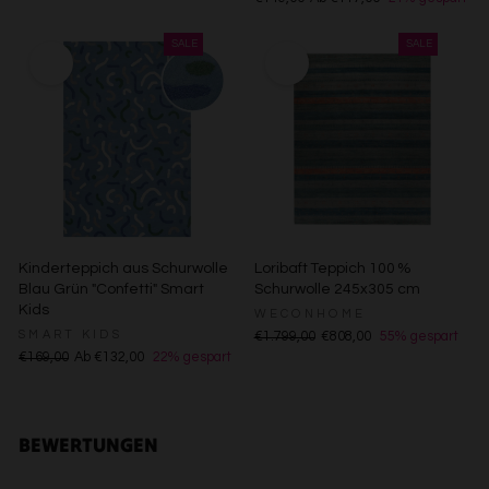
Verwendung reduzierter Daten zur Auswahl von
Werbeanzeigen
Erstellung von Profilen für personalisierte Werbung
Verwendung von Profilen zur Auswahl personalisierter
Werbung
Erstellung von Profilen zur Personalisierung von Inhalten
Verwendung von Profilen zur Auswahl personalisierter
Inhalte
Messung der Werbeleistung
Messung der Performance von Inhalten
Analyse von Zielgruppen durch Statistiken oder
Kombinationen von Daten aus verschiedenen Quellen
Entwicklung und Verbesserung der Angebote
Verwendung reduzierter Daten zur Auswahl von Inhalten
Kinderteppich aus Schurwolle
Loribaft Teppich 100 %
Blau Grün "Confetti" Smart
Schurwolle 245x305 cm
Besondere Features:
Kids
WECONHOME
Verwendung genauer Standortdaten
SMART KIDS
€1.799,00
€808,00
55% gespart
Endgeräteeigenschaften zur Identifikation aktiv abfragen
€169,00
Ab €132,00
22% gespart
BEWERTUNGEN