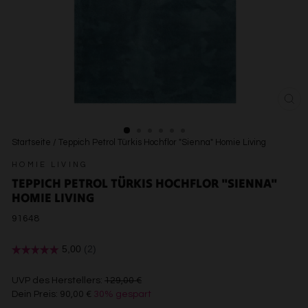
SCH
ESC
Startseite
/
Teppich Petrol Türkis Hochflor "Sienna" Homie Living
HOMIE LIVING
TEPPICH PETROL TÜRKIS HOCHFLOR "SIENNA"
HOMIE LIVING
91648
€129,00
UVP des Herstellers:
129,00 €
Dein Preis:
90,00 €
30% gespart
€90,00