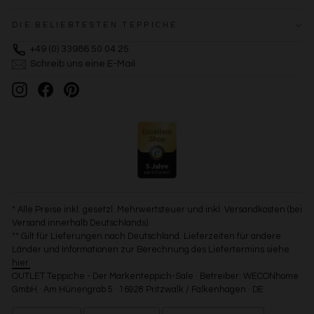
DIE BELIEBTESTEN TEPPICHE
+49 (0) 33986 50 04 25
Schreib uns eine E-Mail
Instagram
Facebook
Pinterest
* Alle Preise inkl. gesetzl. Mehrwertsteuer und inkl. Versandkosten (bei
Versand innerhalb Deutschlands).
** Gilt für Lieferungen nach Deutschland. Lieferzeiten für andere
Länder und Informationen zur Berechnung des Liefertermins siehe
hier.
OUTLET Teppiche - Der Markenteppich-Sale · Betreiber: WECONhome
GmbH · Am Hünengrab 5 · 16928 Pritzwalk / Falkenhagen · DE