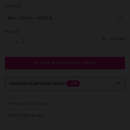
GRÖSSE
MENGE
Auf Lager
−
+
IN DEN WARENKORB LEGEN
▲
Passendes RugPad dazu sichern
−20%
PRODUKTDETAILS
BESCHREIBUNG