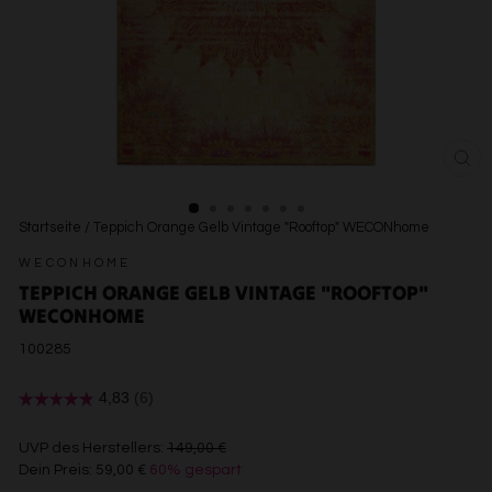
SCH
ESC
Startseite
/
Teppich Orange Gelb Vintage "Rooftop" WECONhome
WECONHOME
TEPPICH ORANGE GELB VINTAGE "ROOFTOP"
WECONHOME
100285
€149,00
UVP des Herstellers:
149,00 €
Dein Preis:
59,00 €
60% gespart
€59,00