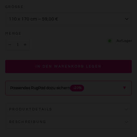
GRÖSSE
MENGE
Auf Lager
−
+
IN DEN WARENKORB LEGEN
▲
Passendes RugPad dazu sichern
−20%
PRODUKTDETAILS
BESCHREIBUNG