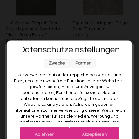
In- & Outdoor Teppich Grau
Esprit Kurzflorteppich Beige
Oliv, pflegeleicht & wetterfest
Grau "Raymond"
"Miami South Beach"
ESPRIT
WECONhome
Ab €119,00
Datenschutzeinstellungen
WECONHOME
Melde dich jetzt für unseren Newsletter an und sichere dir
€89,00
Ab €76,00
15% gespart
Weitere Farben anzeigen
Zwecke
Partner
10% RABATT AUF DEINE
Beige/Bunt
Weitere Farben anzeigen
ERSTE BESTELLUNG! 😍
Wir verwenden auf outlet-teppiche.de Cookies und
Grau/Grün
Pixel, um die einwandfreie Funktion unserer Website zu
EMAIL
gewährleisten, Inhalte und Anzeigen zu
personalisieren, Funktionen für soziale Medien
anbieten zu können und die Zugriffe auf unserer
VORNAME
Website zu analysieren. Außerdem geben wir
Informationen zu Ihrer Verwendung unserer Website an
unsere Partner für soziale Medien, Werbung und
Analysen weiter. Dies umfasst auch die Erstellung
Deine Privatsphäre ist uns wichtig. Deine Daten werden sicher gespeichert und gemäß unserer
pseudonymer Nutzungsprofile. Unsere Partner (Google
Datenschutzrichtlinie
verwendet.
Der Willkommensrabatt ist nur einmal pro Kunde gültig – auch bei
Advertising Products Facebook Shopify) führen diese
erneuter Anmeldung wird kein weiterer Code vergeben.
Ablehnen
Akzeptieren