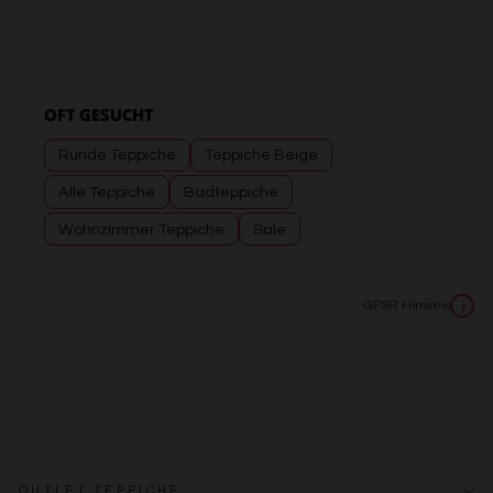
OFT GESUCHT
Runde Teppiche
Teppiche Beige
Alle Teppiche
Badteppiche
Wohnzimmer Teppiche
Sale
GPSR Hinweis
i
OUTLET TEPPICHE