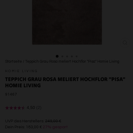
SCH
ESC
Startseite
/
Teppich Grau Rosa meliert Hochflor "Pisa" Homie Living
HOMIE LIVING
TEPPICH GRAU ROSA MELIERT HOCHFLOR "PISA"
HOMIE LIVING
91467
€249,00
UVP des Herstellers:
249,00 €
Dein Preis:
183,00 €
27% gespart
€183,00