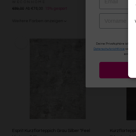
WECONHOME
Ab €119,00
€89,00
Ab €76,00
15% gespart
Weitere Far
VORNAME
Weitere Farben anzeigen
Beige/Bunt
Grau/Grün
Deine Privatsphäre ist uns
Datenschutzrichtlinie
verwen
erneute
Esprit Kurzflorteppich Grau Silber "Feel
Kurzflortepp