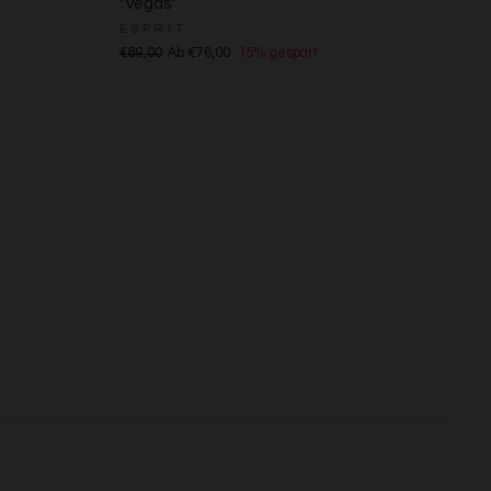
"Vegas"
ESPRIT
s
€89,00
Ab €76,00
15% gespart