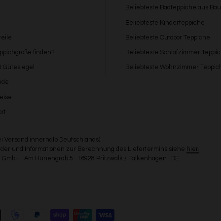
Beliebteste Badteppiche aus Ba
Beliebteste Kinderteppiche
eile
Beliebteste Outdoor Teppiche
eppichgröße finden?
Beliebteste Schlafzimmer Teppi
 & Gütesiegel
Beliebteste Wohnzimmer Teppic
nde
eise
rt
bei Versand innerhalb Deutschlands).
Länder und Informationen zur Berechnung des Liefertermins siehe
hier.
GmbH · Am Hünengrab 5 · 16928 Pritzwalk / Falkenhagen · DE