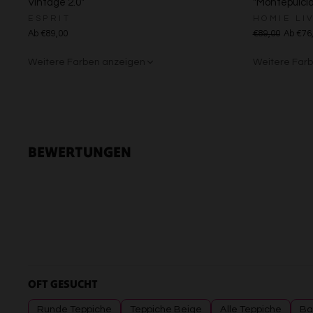
Vintage 2.0"
"Montepulcia
ESPRIT
HOMIE LI
Ab €89,00
€89,00
Ab €76
Weitere Farben anzeigen
Weitere Far
Creme
Gelb
Sand/Bei
Creme
Grü
BEWERTUNGEN
OFT GESUCHT
Runde Teppiche
Teppiche Beige
Alle Teppiche
Ba