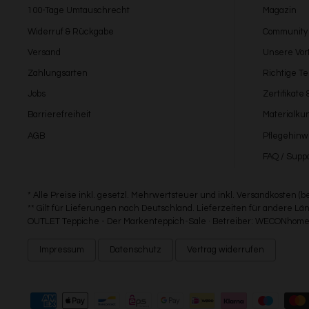
100-Tage Umtauschrecht
Magazin
Widerruf & Rückgabe
Community
Versand
Unsere Vort
Zahlungsarten
Richtige T
Jobs
Zertifikate
Barrierefreiheit
Materialku
AGB
Pflegehinw
FAQ / Suppo
* Alle Preise inkl. gesetzl. Mehrwertsteuer und inkl. Versandkosten (
** Gilt für Lieferungen nach Deutschland. Lieferzeiten für andere 
OUTLET Teppiche - Der Markenteppich-Sale · Betreiber: WECONhome 
Impressum
Datenschutz
Vertrag widerrufen