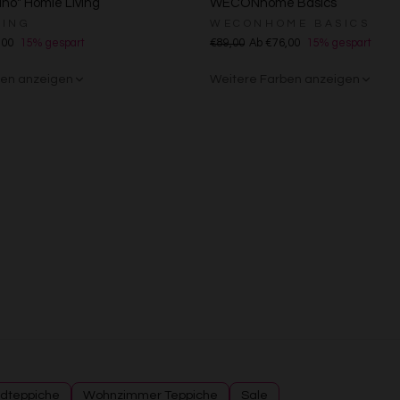
no" Homie Living
WECONhome Basics
Messung der Performance von Inhalten
VING
WECONHOME BASICS
Analyse von Zielgruppen durch Statistiken oder Kombinationen von Daten au
verschiedenen Quellen
,00
15% gespart
€89,00
Ab €76,00
15% gespart
Entwicklung und Verbesserung der Angebote
Verwendung reduzierter Daten zur Auswahl von Inhalten
ben anzeigen
Weitere Farben anzeigen
Besondere Features:
ge
/Weiß
n
Grün
Rot
Gelb
Sand/Beige
Creme/Weiß
Grün
Grün
Rot
Verwendung genauer Standortdaten
Endgeräteeigenschaften zur Identifikation aktiv abfragen
dteppiche
Wohnzimmer Teppiche
Sale