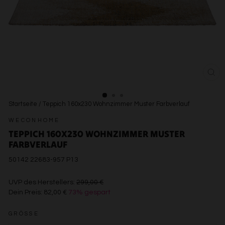
SCH
ESC
Startseite
/
Teppich 160x230 Wohnzimmer Muster Farbverlauf
WECONHOME
TEPPICH 160X230 WOHNZIMMER MUSTER
FARBVERLAUF
50142 22683-957 P13
€299,00
UVP des Herstellers:
299,00 €
Dein Preis:
82,00 €
73% gespart
€82,00
GRÖSSE