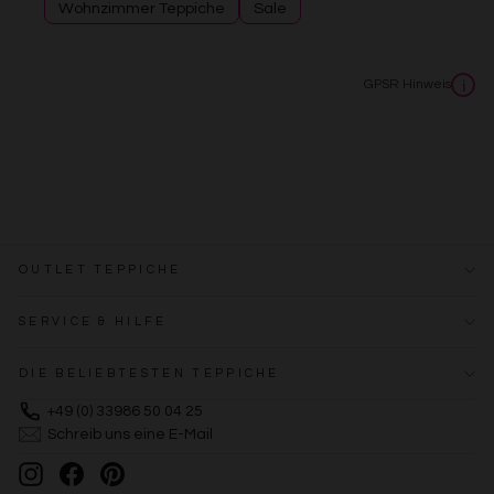
Wohnzimmer Teppiche
Sale
Erstellung von Profilen zur Personalisierung von Inhalten
Verwendung von Profilen zur Auswahl personalisierter
Inhalte
Messung der Werbeleistung
GPSR Hinweis
i
Messung der Performance von Inhalten
Analyse von Zielgruppen durch Statistiken oder
Kombinationen von Daten aus verschiedenen Quellen
Entwicklung und Verbesserung der Angebote
Verwendung reduzierter Daten zur Auswahl von Inhalten
Besondere Features:
Verwendung genauer Standortdaten
Endgeräteeigenschaften zur Identifikation aktiv abfragen
OUTLET TEPPICHE
SERVICE & HILFE
DIE BELIEBTESTEN TEPPICHE
+49 (0) 33986 50 04 25
Schreib uns eine E-Mail
Instagram
Facebook
Pinterest