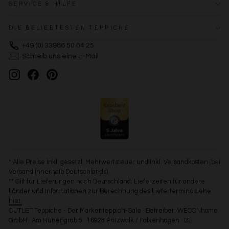
SERVICE & HILFE
DIE BELIEBTESTEN TEPPICHE
+49 (0) 33986 50 04 25
Schreib uns eine E-Mail
Instagram
Facebook
Pinterest
* Alle Preise inkl. gesetzl. Mehrwertsteuer und inkl. Versandkosten (bei
Versand innerhalb Deutschlands).
** Gilt für Lieferungen nach Deutschland. Lieferzeiten für andere
Länder und Informationen zur Berechnung des Liefertermins siehe
hier.
OUTLET Teppiche - Der Markenteppich-Sale · Betreiber: WECONhome
GmbH · Am Hünengrab 5 · 16928 Pritzwalk / Falkenhagen · DE