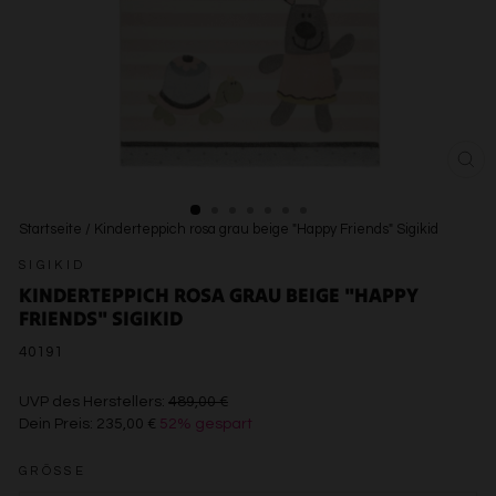
SCH
ESC
Startseite
/
Kinderteppich rosa grau beige "Happy Friends" Sigikid
SIGIKID
KINDERTEPPICH ROSA GRAU BEIGE "HAPPY
FRIENDS" SIGIKID
40191
€489,00
UVP des Herstellers:
489,00 €
Dein Preis:
235,00 €
52% gespart
€235,00
GRÖSSE