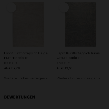
Entwicklung und Verbesserung der Angebote
Beige/Bunt
Beige/Grau
Verwendung reduzierter Daten zur Auswahl von Inhalten
Besondere Features:
Verwendung genauer Standortdaten
Endgeräteeigenschaften zur Identifikation aktiv abfragen
Esprit Kurzflorteppich Beige
Esprit Kurzflorteppich Türkis
Multi "Beatle-B"
Grau "Beatle-B"
ESPRIT
ESPRIT
Ab €119,00
Ab €119,00
Weitere Farben anzeigen
Weitere Farben anzeigen
Grün/Blau/Grau
Braun/Bunt
Beige/Bunt
Braun/Bunt
BEWERTUNGEN