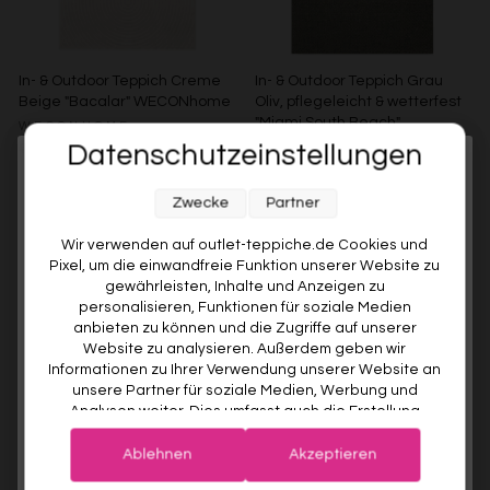
In- & Outdoor Teppich Creme
In- & Outdoor Teppich Grau
Beige "Bacalar" WECONhome
Oliv, pflegeleicht & wetterfest
"Miami South Beach"
WECONHOME
WECONhome
Datenschutzeinstellungen
€99,00
Ab €49,00
51% gespart
Melde dich jetzt für unseren Newsletter an und sichere dir
WECONHOME
€89,00
Ab €76,00
15% gespart
Zwecke
Partner
10% RABATT AUF DEINE
Weitere Farben anzeigen
ERSTE BESTELLUNG! 😍
Wir verwenden auf outlet-teppiche.de Cookies und
Pixel, um die einwandfreie Funktion unserer Website zu
Grau/Grün
EMAIL
gewährleisten, Inhalte und Anzeigen zu
personalisieren, Funktionen für soziale Medien
anbieten zu können und die Zugriffe auf unserer
VORNAME
Website zu analysieren. Außerdem geben wir
Informationen zu Ihrer Verwendung unserer Website an
unsere Partner für soziale Medien, Werbung und
Analysen weiter. Dies umfasst auch die Erstellung
Deine Privatsphäre ist uns wichtig. Deine Daten werden sicher gespeichert und gemäß unserer
pseudonymer Nutzungsprofile. Unsere Partner (Google
Datenschutzrichtlinie
verwendet.
Der Willkommensrabatt ist nur einmal pro Kunde gültig – auch bei
Advertising Products Facebook Shopify) führen diese
erneuter Anmeldung wird kein weiterer Code vergeben.
Ablehnen
Akzeptieren
Informationen möglicherweise mit weiteren Daten