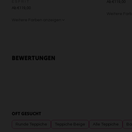
ESPRIT
Ab €119,00
Ab €119,00
Weitere Far
Weitere Farben anzeigen
Grün/Blau/G
Braun/Bu
Beige/Grau
BEWERTUNGEN
OFT GESUCHT
Runde Teppiche
Teppiche Beige
Alle Teppiche
Ba