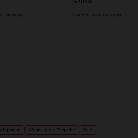
Ab €119,00
Analyse von Zielgruppen durch Statistiken oder Kombinationen von Daten au
verschiedenen Quellen
ben anzeigen
Weitere Farben anzeigen
Entwicklung und Verbesserung der Angebote
Verwendung reduzierter Daten zur Auswahl von Inhalten
rau
nt
Beige/Grau
Besondere Features:
Verwendung genauer Standortdaten
Endgeräteeigenschaften zur Identifikation aktiv abfragen
dteppiche
Wohnzimmer Teppiche
Sale