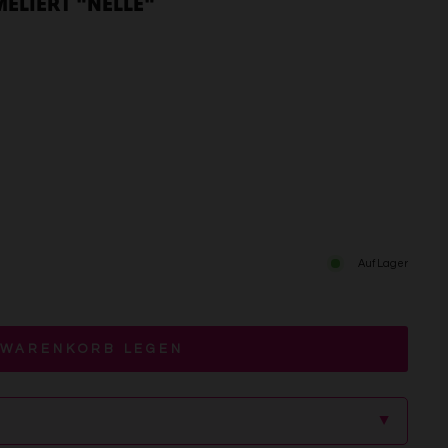
MELIERT "NELLE"
Auf Lager
 WARENKORB LEGEN
▲