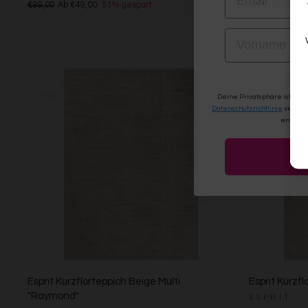
€99,00
Ab €49,00
51% gespart
Ab €119,00
VORNAME
Deine Privatsphäre ist uns
Datenschutzrichtlinie
verwen
erneute
Esprit Kurzflorteppich Beige Multi
Esprit Kurzfl
"Raymond"
ESPRIT