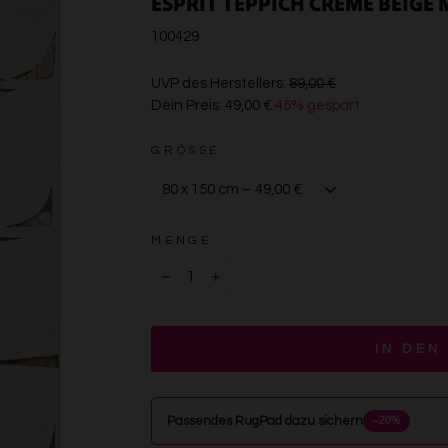
ESPRIT TEPPICH CREME BEIGE 
100429
€89,00
UVP des Herstellers:
89,00 €
Dein Preis:
49,00 €
45% gespart
€49,00
GRÖSSE
MENGE
−
+
IN DEN
Passendes RugPad dazu sichern
−20%