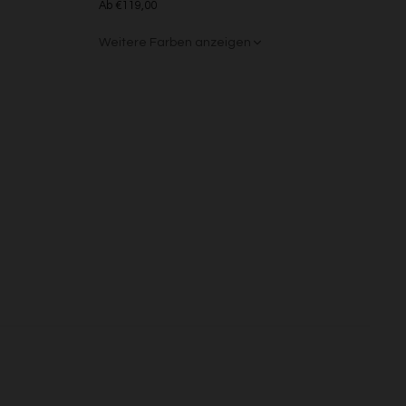
Ab €119,00
s
Weitere Farben anzeigen
Beige/Bunt