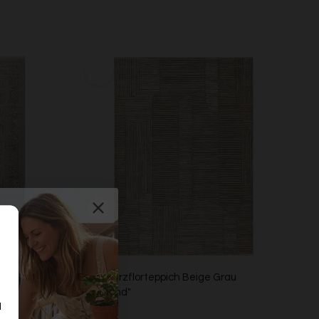
ge "Soft
Esprit Kurzflorteppich Beige Grau
"Raymond"
d
ESPRIT