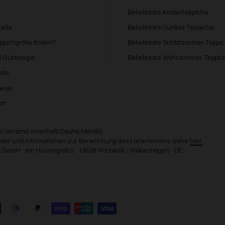
Beliebteste Kinderteppiche
eile
Beliebteste Outdoor Teppiche
eppichgröße finden?
Beliebteste Schlafzimmer Teppi
 & Gütesiegel
Beliebteste Wohnzimmer Teppic
nde
eise
rt
bei Versand innerhalb Deutschlands).
Länder und Informationen zur Berechnung des Liefertermins siehe
hier.
GmbH · Am Hünengrab 5 · 16928 Pritzwalk / Falkenhagen · DE