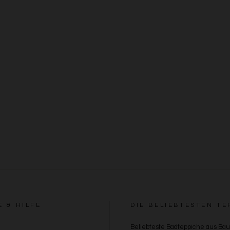
E & HILFE
DIE BELIEBTESTEN TE
Beliebteste Badteppiche aus Ba