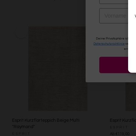
VORNAME
Deine Privatsphäre ist uns
Datenschutzrichtlinie
verwen
erneute
Esprit Kurzflorteppich Beige Multi
Esprit Kurzfl
"Raymond"
ESPRIT
ESPRIT
Ab €119,00