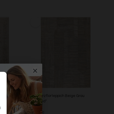
ge "Soft
Esprit Kurzflorteppich Beige Grau
"Raymond"
ESPRIT
d
n
Ab €119,00