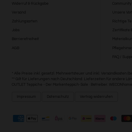
Widerruf & Rückgabe
Community
Versand
Unsere Vort
Zahlungsarten
Richtige T
Jobs
Zertifikate
Barrierefreiheit
Materialku
AGB
Pflegehinw
FAQ / Suppo
* Alle Preise inkl. gesetzl. Mehrwertsteuer und inkl. Versandkosten (
** Gilt für Lieferungen nach Deutschland. Lieferzeiten für andere 
OUTLET Teppiche - Der Markenteppich-Sale · Betreiber: WECONhome 
Impressum
Datenschutz
Vertrag widerrufen