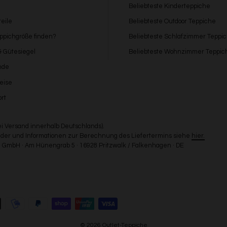
Beliebteste Kinderteppiche
eile
Beliebteste Outdoor Teppiche
eppichgröße finden?
Beliebteste Schlafzimmer Teppi
 & Gütesiegel
Beliebteste Wohnzimmer Teppic
nde
eise
rt
bei Versand innerhalb Deutschlands).
Länder und Informationen zur Berechnung des Liefertermins siehe
hier.
GmbH · Am Hünengrab 5 · 16928 Pritzwalk / Falkenhagen · DE
© 2026 Outlet-Teppiche