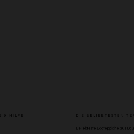
E & HILFE
DIE BELIEBTESTEN TE
Beliebteste Badteppiche aus Ba