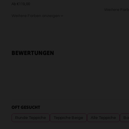
Ab €119,00
Weitere Far
Weitere Farben anzeigen
Grün/Blau/G
Braun/Bu
Beige/Grau
BEWERTUNGEN
OFT GESUCHT
Runde Teppiche
Teppiche Beige
Alle Teppiche
Ba