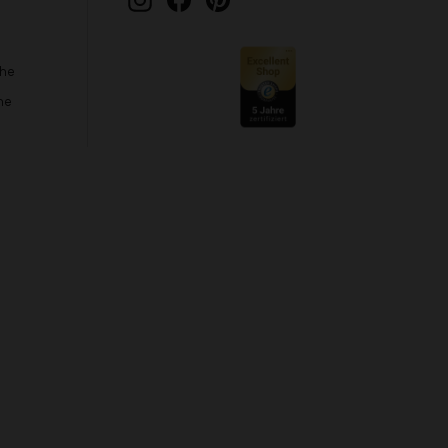
che
he