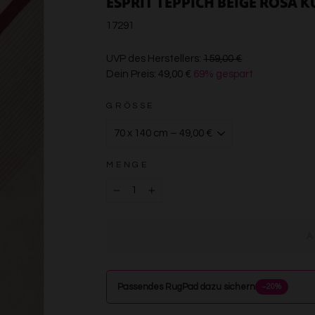
ESPRIT TEPPICH BEIGE ROSA 
17291
€159,00
UVP des Herstellers:
159,00 €
Dein Preis:
49,00 €
69% gespart
€49,00
GRÖSSE
MENGE
−
+
Passendes RugPad dazu sichern
−20%