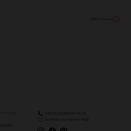
GPSR Hinweis
i
PPICHE
+49 (0) 33986 50 04 25
Schreib uns eine E-Mail
umwolle
Instagram
Facebook
Pinterest