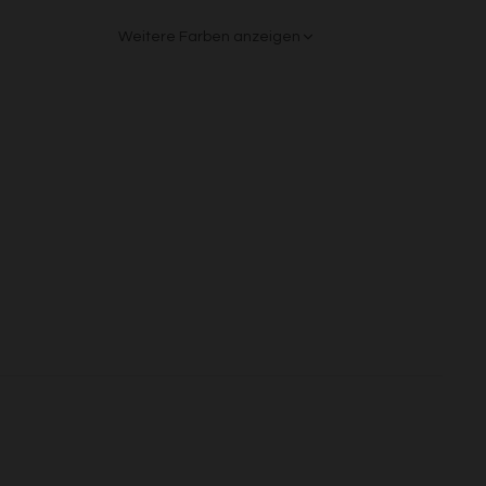
s
Weitere Farben anzeigen
Beige/Bunt