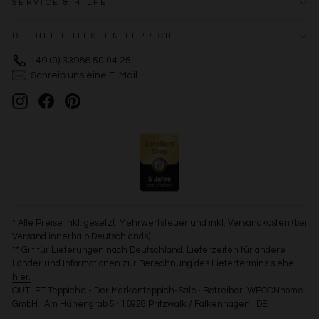
SERVICE & HILFE
DIE BELIEBTESTEN TEPPICHE
+49 (0) 33986 50 04 25
Schreib uns eine E-Mail
Instagram
Facebook
Pinterest
* Alle Preise inkl. gesetzl. Mehrwertsteuer und inkl. Versandkosten (bei
Versand innerhalb Deutschlands).
** Gilt für Lieferungen nach Deutschland. Lieferzeiten für andere
Länder und Informationen zur Berechnung des Liefertermins siehe
hier.
OUTLET Teppiche - Der Markenteppich-Sale · Betreiber: WECONhome
GmbH · Am Hünengrab 5 · 16928 Pritzwalk / Falkenhagen · DE