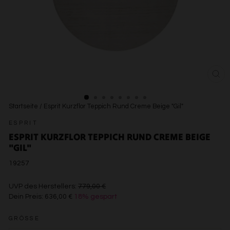
SCH
ESC
Startseite
/
Esprit Kurzflor Teppich Rund Creme Beige "Gil"
ESPRIT
ESPRIT KURZFLOR TEPPICH RUND CREME BEIGE
"GIL"
19257
€779,00
UVP des Herstellers:
779,00 €
Dein Preis:
636,00 €
18% gespart
€636,00
GRÖSSE