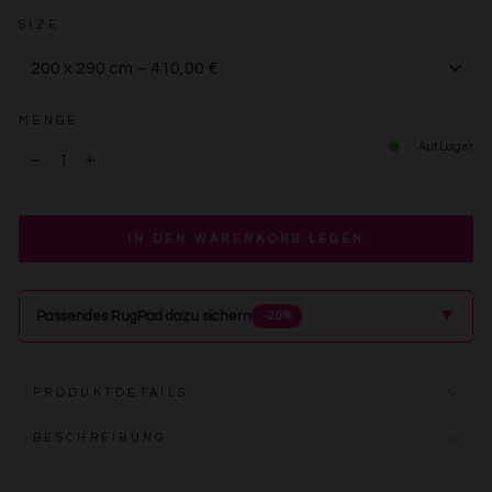
SIZE
MENGE
Auf Lager
−
+
IN DEN WARENKORB LEGEN
▲
Passendes RugPad dazu sichern
−20%
PRODUKTDETAILS
BESCHREIBUNG