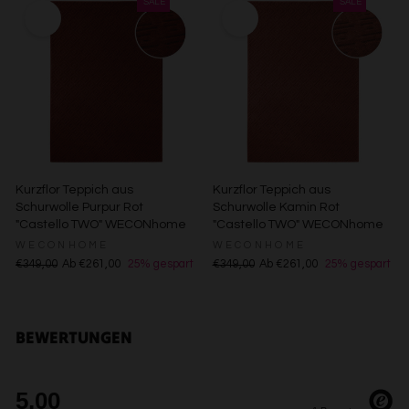
Erstellung von Profilen zur Personalisierung von Inhalten
Verwendung von Profilen zur Auswahl personalisierter
Inhalte
Messung der Werbeleistung
Messung der Performance von Inhalten
Analyse von Zielgruppen durch Statistiken oder
Kombinationen von Daten aus verschiedenen Quellen
Entwicklung und Verbesserung der Angebote
Verwendung reduzierter Daten zur Auswahl von Inhalten
Besondere Features:
Kurzflor Teppich aus
Kurzflor Teppich aus
Verwendung genauer Standortdaten
Schurwolle Purpur Rot
Schurwolle Kamin Rot
Endgeräteeigenschaften zur Identifikation aktiv abfragen
"Castello TWO" WECONhome
"Castello TWO" WECONhome
WECONHOME
WECONHOME
€349,00
Ab €261,00
25% gespart
€349,00
Ab €261,00
25% gespart
BEWERTUNGEN