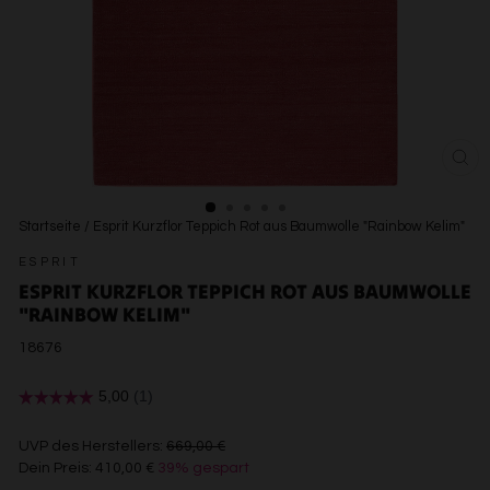
SCH
ESC
Startseite
/
Esprit Kurzflor Teppich Rot aus Baumwolle "Rainbow Kelim"
ESPRIT
ESPRIT KURZFLOR TEPPICH ROT AUS BAUMWOLLE
"RAINBOW KELIM"
18676
€669,00
UVP des Herstellers:
669,00 €
Dein Preis:
410,00 €
39% gespart
€410,00