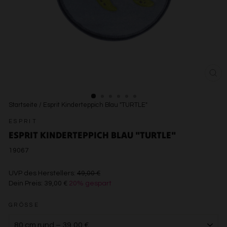
SCH
ESC
Startseite
/
Esprit Kinderteppich Blau "TURTLE"
ESPRIT
ESPRIT KINDERTEPPICH BLAU "TURTLE"
19067
€49,00
UVP des Herstellers:
49,00 €
Dein Preis:
39,00 €
20% gespart
€39,00
GRÖSSE