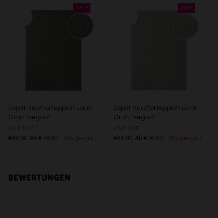
Verwendung reduzierter Daten zur Auswahl von Inhalten
Anthrazit/Grau
Gelb
Sand/Beige
Creme/Weiß
Grün
Rot
Anthrazit/Grau
Gelb
Sand/Beige
Creme/Weiß
Grün
Rot
Besondere Features:
Verwendung genauer Standortdaten
Endgeräteeigenschaften zur Identifikation aktiv abfragen
Esprit Kurzflorteppich Laub
Esprit Kurzflorteppich Licht
Grün "Vegas"
Grün "Vegas"
ESPRIT
ESPRIT
€89,00
Ab €76,00
15% gespart
€89,00
Ab €76,00
15% gespart
BEWERTUNGEN