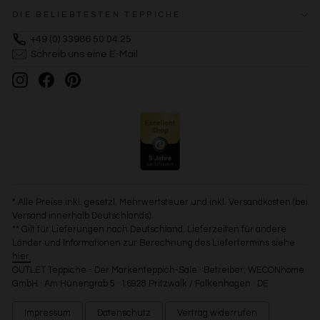
DIE BELIEBTESTEN TEPPICHE
+49 (0) 33986 50 04 25
Schreib uns eine E-Mail
Instagram
Facebook
Pinterest
* Alle Preise inkl. gesetzl. Mehrwertsteuer und inkl. Versandkosten (bei
Versand innerhalb Deutschlands).
** Gilt für Lieferungen nach Deutschland. Lieferzeiten für andere
Länder und Informationen zur Berechnung des Liefertermins siehe
hier.
OUTLET Teppiche - Der Markenteppich-Sale · Betreiber: WECONhome
GmbH · Am Hünengrab 5 · 16928 Pritzwalk / Falkenhagen · DE
Impressum
Datenschutz
Vertrag widerrufen