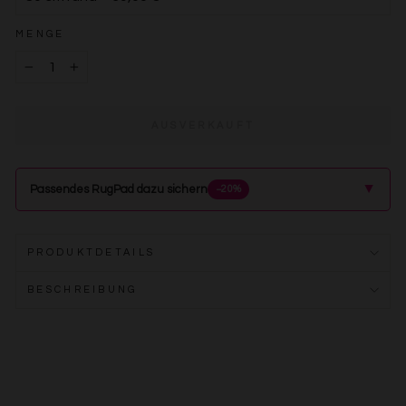
MENGE
−
+
AUSVERKAUFT
▲
Passendes RugPad dazu sichern
−20%
PRODUKTDETAILS
BESCHREIBUNG