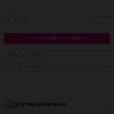
MENGE
Auf Lager
−
+
IN DEN WARENKORB LEGEN
PRODUKTDETAILS
BESCHREIBUNG
KOSTENLOSER VERSAND
Innerhalb DE: In 2–4 Werktagen bei dir. Sicher verpackt, meist