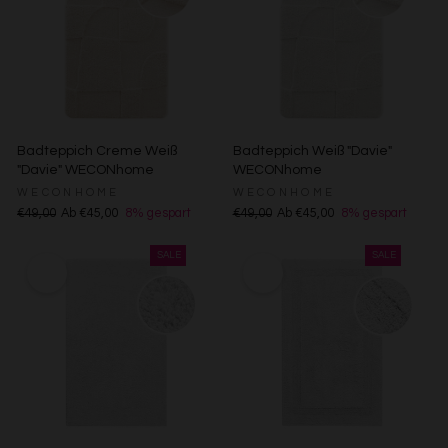
entsprechenden Anpassungen vornehmen.
Zwecke der Datenverarbeitung durch unsere Partner:
Speichern von oder Zugriff auf Informationen auf einem
Endgerät
Verwendung reduzierter Daten zur Auswahl von
Werbeanzeigen
Erstellung von Profilen für personalisierte Werbung
Badteppich Creme Weiß
Badteppich Weiß "Davie"
Verwendung von Profilen zur Auswahl personalisierter
"Davie" WECONhome
WECONhome
Werbung
WECONHOME
WECONHOME
Erstellung von Profilen zur Personalisierung von Inhalten
€49,00
Ab €45,00
8% gespart
€49,00
Ab €45,00
8% gespart
Verwendung von Profilen zur Auswahl personalisierter
Inhalte
Messung der Werbeleistung
Messung der Performance von Inhalten
Analyse von Zielgruppen durch Statistiken oder
Kombinationen von Daten aus verschiedenen Quellen
Entwicklung und Verbesserung der Angebote
Verwendung reduzierter Daten zur Auswahl von Inhalten
Besondere Features:
Verwendung genauer Standortdaten
Endgeräteeigenschaften zur Identifikation aktiv abfragen