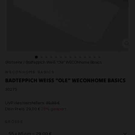
SCH
ESC
Startseite
/
Badteppich Weiß "Ole" WECONhome Basics
WECONHOME BASICS
BADTEPPICH WEISS "OLE" WECONHOME BASICS
30275
€39,00
UVP des Herstellers:
39,00 €
Dein Preis:
29,00 €
26% gespart
€29,00
GRÖSSE