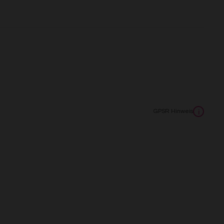
GPSR Hinweis
i