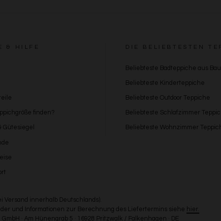
E & HILFE
DIE BELIEBTESTEN TE
Beliebteste Badteppiche aus Ba
Beliebteste Kinderteppiche
eile
Beliebteste Outdoor Teppiche
eppichgröße finden?
Beliebteste Schlafzimmer Teppi
 & Gütesiegel
Beliebteste Wohnzimmer Teppic
nde
eise
rt
bei Versand innerhalb Deutschlands).
Länder und Informationen zur Berechnung des Liefertermins siehe
hier.
GmbH · Am Hünengrab 5 · 16928 Pritzwalk / Falkenhagen · DE