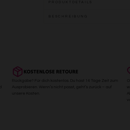
PRODUKTDETAILS
BESCHREIBUNG
KOSTENLOSE RETOURE
Rückgabe? Für dich kostenlos. Du hast 14 Tage Zeit zum
O
d
Ausprobieren. Wenn’s nicht passt, geht’s zurück – auf
w
unsere Kosten.
A
v