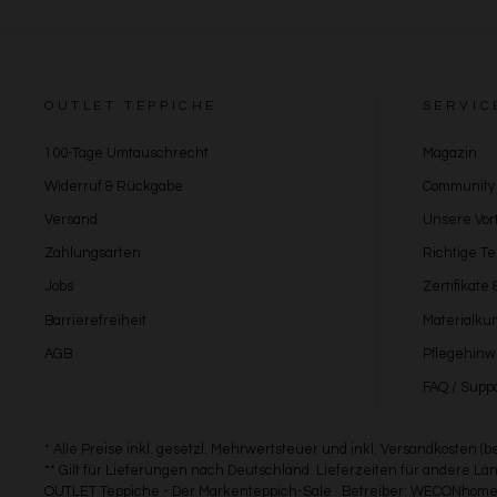
OUTLET TEPPICHE
SERVIC
100-Tage Umtauschrecht
Magazin
Widerruf & Rückgabe
Community
Versand
Unsere Vort
Zahlungsarten
Richtige T
Jobs
Zertifikate
Barrierefreiheit
Materialku
AGB
Pflegehinw
FAQ / Suppo
* Alle Preise inkl. gesetzl. Mehrwertsteuer und inkl. Versandkosten (
** Gilt für Lieferungen nach Deutschland. Lieferzeiten für andere 
OUTLET Teppiche - Der Markenteppich-Sale · Betreiber: WECONhome 