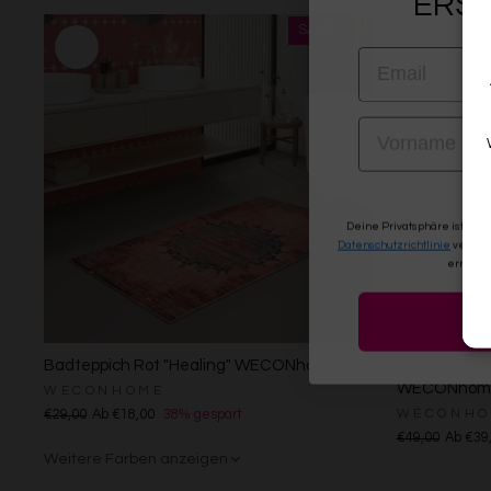
ERST
EMAIL
VORNAME
Deine Privatsphäre ist uns
Datenschutzrichtlinie
verwen
erneute
Badteppich Rot "Healing" WECONhome
Badteppich 
WECONhom
WECONHOME
WECONHO
€29,00
Ab €18,00
38% gespart
€49,00
Ab €39
Weitere Farben anzeigen