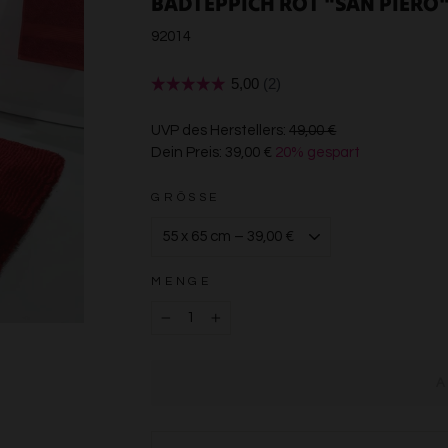
BADTEPPICH ROT "SAN PIERO"
92014
€49,00
UVP des Herstellers:
49,00 €
Dein Preis:
39,00 €
20% gespart
€39,00
GRÖSSE
MENGE
−
+