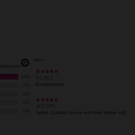
Erstellung von Profilen zur Personalisierung von Inhalten
Verwendung von Profilen zur Auswahl personalisierter Inhalte
Messung der Werbeleistung
Messung der Performance von Inhalten
Analyse von Zielgruppen durch Statistiken oder Kombinationen von Daten au
verschiedenen Quellen
Entwicklung und Verbesserung der Angebote
Verwendung reduzierter Daten zur Auswahl von Inhalten
Besondere Features:
Verwendung genauer Standortdaten
Endgeräteeigenschaften zur Identifikation aktiv abfragen