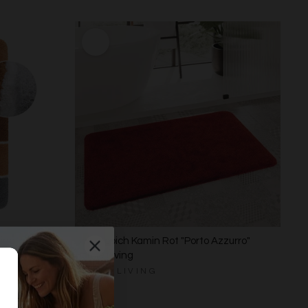
rina" Homie
Badteppich Kamin Rot "Porto Azzurro"
Homie Living
HOMIE LIVING
Ab €39,00