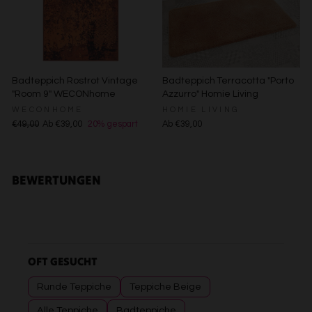
Verwendung genauer Standortdaten
Endgeräteeigenschaften zur Identifikation aktiv abfragen
Badteppich Rostrot Vintage
Badteppich Terracotta "Porto
"Room 9" WECONhome
Azzurro" Homie Living
WECONHOME
HOMIE LIVING
€49,00
Ab €39,00
20% gespart
Ab €39,00
BEWERTUNGEN
OFT GESUCHT
Runde Teppiche
Teppiche Beige
Alle Teppiche
Badteppiche