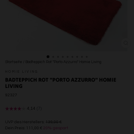
SCH
ESC
Startseite
/
Badteppich Rot "Porto Azzurro" Homie Living
HOMIE LIVING
BADTEPPICH ROT "PORTO AZZURRO" HOMIE
LIVING
92327
€139,00
UVP des Herstellers:
139,00 €
Dein Preis:
111,00 €
20% gespart
€111,00