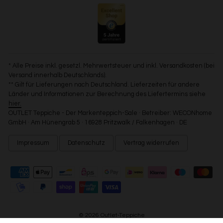
* Alle Preise inkl. gesetzl. Mehrwertsteuer und inkl. Versandkosten (bei
Versand innerhalb Deutschlands).
** Gilt für Lieferungen nach Deutschland. Lieferzeiten für andere
Länder und Informationen zur Berechnung des Liefertermins siehe
hier.
OUTLET Teppiche - Der Markenteppich-Sale · Betreiber: WECONhome
GmbH · Am Hünengrab 5 · 16928 Pritzwalk / Falkenhagen · DE
Impressum
Datenschutz
Vertrag widerrufen
© 2026 Outlet-Teppiche