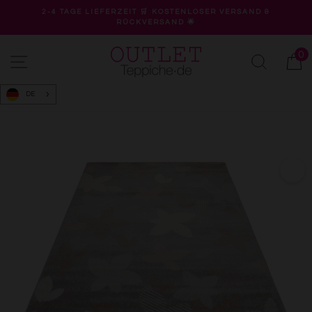
Direkt
2-4 TAGE LIEFERZEIT 🛒 KOSTENLOSER VERSAND &
zum
RÜCKVERSAND 🌟
Pause
Inhalt
Diashow
0
Seitennavigation
Suche
W
DE