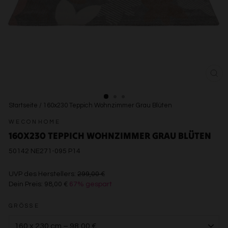
SCH
ESC
Startseite
/
160x230 Teppich Wohnzimmer Grau Blüten
WECONHOME
160X230 TEPPICH WOHNZIMMER GRAU BLÜTEN
50142 NE271-095 P14
€299,00
UVP des Herstellers:
299,00 €
Dein Preis:
98,00 €
67% gespart
€98,00
GRÖSSE