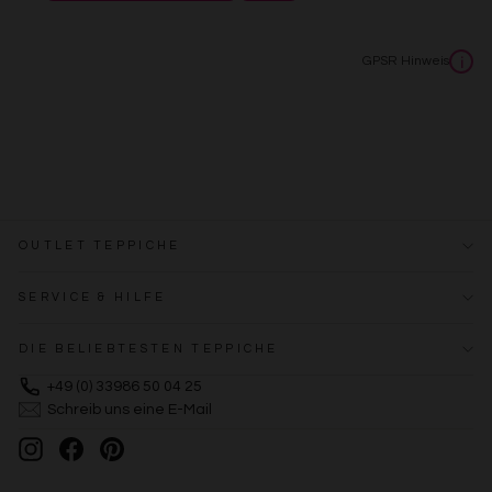
Erstellung von Profilen zur Personalisierung von Inhalten
Verwendung von Profilen zur Auswahl personalisierter
Inhalte
GPSR Hinweis
i
Messung der Werbeleistung
Messung der Performance von Inhalten
Analyse von Zielgruppen durch Statistiken oder
Kombinationen von Daten aus verschiedenen Quellen
Entwicklung und Verbesserung der Angebote
Verwendung reduzierter Daten zur Auswahl von Inhalten
Besondere Features:
Verwendung genauer Standortdaten
OUTLET TEPPICHE
Endgeräteeigenschaften zur Identifikation aktiv abfragen
SERVICE & HILFE
DIE BELIEBTESTEN TEPPICHE
+49 (0) 33986 50 04 25
Schreib uns eine E-Mail
Instagram
Facebook
Pinterest