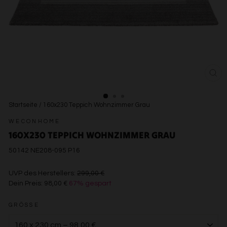
SCH
ESC
Startseite
/
160x230 Teppich Wohnzimmer Grau
WECONHOME
160X230 TEPPICH WOHNZIMMER GRAU
50142 NE208-095 P16
€299,00
UVP des Herstellers:
299,00 €
Dein Preis:
98,00 €
67% gespart
€98,00
GRÖSSE