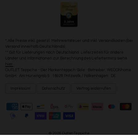
* Alle Preise inkl. gesetzl. Mehrwertsteuer und inkl. Versandkosten (bei
Versand innerhalb Deutschlands).
** Gilt für Lieferungen nach Deutschland. Lieferzeiten für andere
Länder und Informationen zur Berechnung des Liefertermins siehe
hier.
OUTLET Teppiche - Der Markenteppich-Sale · Betreiber: WECONhome
GmbH · Am Hünengrab 5 · 16928 Pritzwalk / Falkenhagen · DE
Impressum
Datenschutz
Vertrag widerrufen
© 2026 Outlet-Teppiche