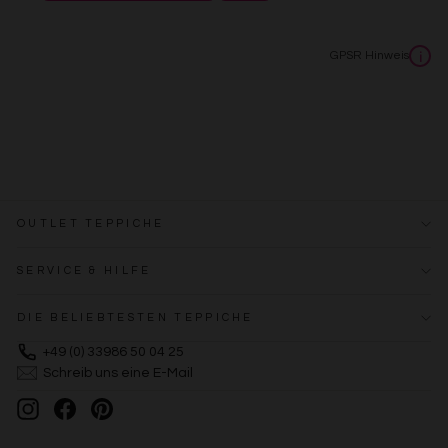
Erstellung von Profilen zur Personalisierung von Inhalten
Verwendung von Profilen zur Auswahl personalisierter
Inhalte
GPSR Hinweis
i
Messung der Werbeleistung
Messung der Performance von Inhalten
Analyse von Zielgruppen durch Statistiken oder
Kombinationen von Daten aus verschiedenen Quellen
Entwicklung und Verbesserung der Angebote
Verwendung reduzierter Daten zur Auswahl von Inhalten
Besondere Features:
Verwendung genauer Standortdaten
OUTLET TEPPICHE
Endgeräteeigenschaften zur Identifikation aktiv abfragen
SERVICE & HILFE
DIE BELIEBTESTEN TEPPICHE
+49 (0) 33986 50 04 25
Schreib uns eine E-Mail
Instagram
Facebook
Pinterest