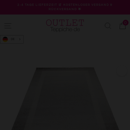
Direkt
2-4 TAGE LIEFERZEIT 🛒 KOSTENLOSER VERSAND &
zum
RÜCKVERSAND 🌟
Pause
Inhalt
Diashow
0
Seitennavigation
Suche
W
DE