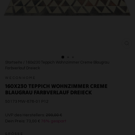
SCH
ESC
Startseite
/
160x230 Teppich Wohnzimmer Creme Blaugrau
Farbverlauf Dreieck
WECONHOME
160X230 TEPPICH WOHNZIMMER CREME
BLAUGRAU FARBVERLAUF DREIECK
50173 MW-878-01 P12
€299,00
UVP des Herstellers:
299,00 €
Dein Preis:
73,00 €
76% gespart
€73,00
GRÖSSE