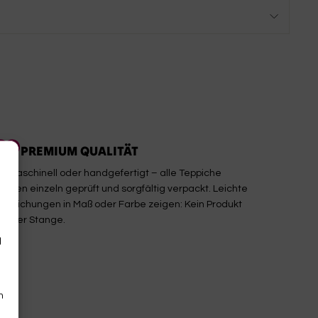
PREMIUM QUALITÄT
b maschinell oder handgefertigt – alle Teppiche
erden einzeln geprüft und sorgfältig verpackt. Leichte
bweichungen in Maß oder Farbe zeigen: Kein Produkt
on der Stange.
d
n
n