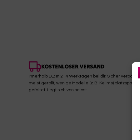
KOSTENLOSER VERSAND
Innerhalb DE: In 2–4 Werktagen bei dir. Sicher verpackt,
meist gerollt, wenige Modelle (z. B. Kelims) platzsparen
gefaltet. Legt sich von selbst