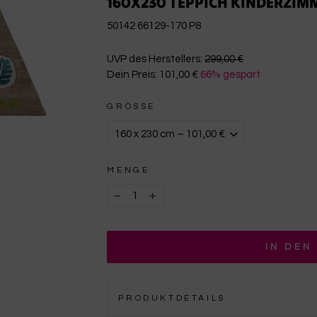
160X230 TEPPICH KINDERZIM
50142 66129-170 P8
€299,00
UVP des Herstellers:
299,00 €
Dein Preis:
101,00 €
66% gespart
€101,00
GRÖSSE
MENGE
−
+
IN DEN
PRODUKTDETAILS