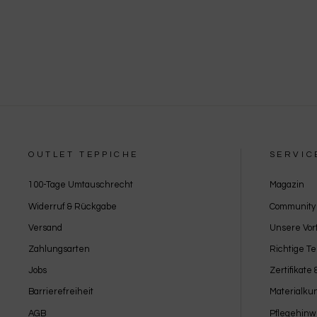
OUTLET TEPPICHE
SERVIC
100-Tage Umtauschrecht
Magazin
Widerruf & Rückgabe
Community
Versand
Unsere Vort
Zahlungsarten
Richtige T
Jobs
Zertifikate
Barrierefreiheit
Materialku
AGB
Pflegehinw