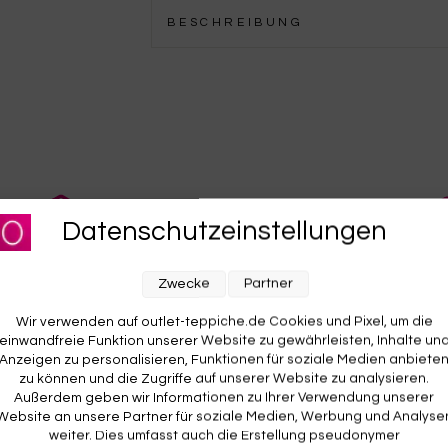
BESCHREIBUNG
KOSTENLOSE RETOURE
Datenschutzeinstellungen
Rückgabe? Für dich kostenlos. Du hast 14 Tage Zeit zum
O
d
Ausprobieren. Wenn’s nicht passt, geht’s zurück – auf
w
Zwecke
Partner
unsere Kosten.
A
v
Wir verwenden auf outlet-teppiche.de Cookies und Pixel, um die
einwandfreie Funktion unserer Website zu gewährleisten, Inhalte un
Anzeigen zu personalisieren, Funktionen für soziale Medien anbiete
zu können und die Zugriffe auf unserer Website zu analysieren.
Außerdem geben wir Informationen zu Ihrer Verwendung unserer
Website an unsere Partner für soziale Medien, Werbung und Analyse
weiter. Dies umfasst auch die Erstellung pseudonymer