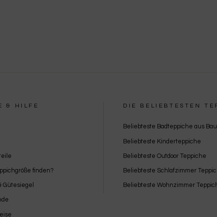
Besondere Features:
Verwendung genauer Standortdaten
Endgeräteeigenschaften zur Identifikation aktiv abfragen
E & HILFE
DIE BELIEBTESTEN TE
Beliebteste Badteppiche aus Ba
Beliebteste Kinderteppiche
eile
Beliebteste Outdoor Teppiche
eppichgröße finden?
Beliebteste Schlafzimmer Teppi
 & Gütesiegel
Beliebteste Wohnzimmer Teppic
nde
eise