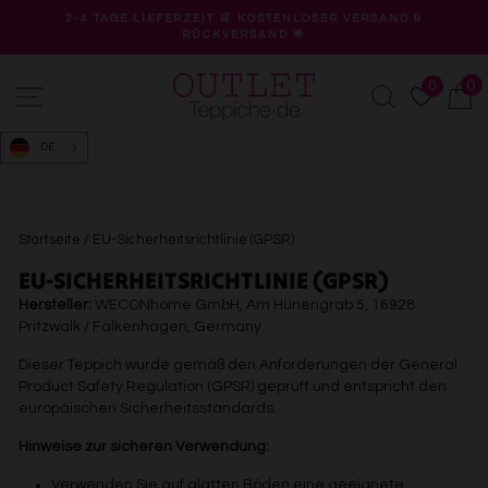
Direkt
2-4 TAGE LIEFERZEIT 🛒 KOSTENLOSER VERSAND &
zum
RÜCKVERSAND 🌟
Pause
Inhalt
Diashow
0
0
Seitennavigation
Suche
W
DE
Startseite
/
EU-Sicherheitsrichtlinie (GPSR)
EU-SICHERHEITSRICHTLINIE (GPSR)
Hersteller:
WECONhome GmbH, Am Hünengrab 5, 16928
Pritzwalk / Falkenhagen, Germany
Dieser Teppich wurde gemäß den Anforderungen der General
Product Safety Regulation (GPSR) geprüft und entspricht den
europäischen Sicherheitsstandards.
Hinweise zur sicheren Verwendung:
Verwenden Sie auf glatten Böden eine geeignete,