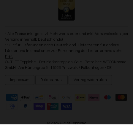
Datenschutz-Button links unten klicken und dort die
entsprechenden Anpassungen vornehmen.
Zwecke der Datenverarbeitung durch unsere Partner:
Speichern von oder Zugriff auf Informationen auf einem
* Alle Preise inkl. gesetzl. Mehrwertsteuer und inkl. Versandkosten (bei
Endgerät
Versand innerhalb Deutschlands).
Verwendung reduzierter Daten zur Auswahl von
Werbeanzeigen
** Gilt für Lieferungen nach Deutschland. Lieferzeiten für andere
Erstellung von Profilen für personalisierte Werbung
Länder und Informationen zur Berechnung des Liefertermins siehe
Verwendung von Profilen zur Auswahl personalisierter
hier.
Werbung
OUTLET Teppiche - Der Markenteppich-Sale · Betreiber: WECONhome
Erstellung von Profilen zur Personalisierung von Inhalten
GmbH · Am Hünengrab 5 · 16928 Pritzwalk / Falkenhagen · DE
Verwendung von Profilen zur Auswahl personalisierter
Inhalte
Impressum
Datenschutz
Vertrag widerrufen
Messung der Werbeleistung
Messung der Performance von Inhalten
Analyse von Zielgruppen durch Statistiken oder
Kombinationen von Daten aus verschiedenen Quellen
Entwicklung und Verbesserung der Angebote
Verwendung reduzierter Daten zur Auswahl von Inhalten
Besondere Features:
© 2026 Outlet-Teppiche
Verwendung genauer Standortdaten
>
Endgeräteeigenschaften zur Identifikation aktiv abfragen