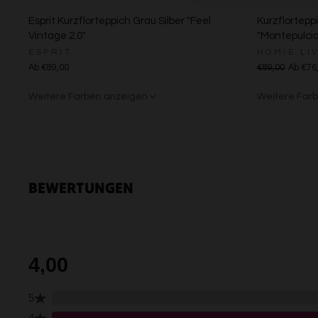
Esprit Kurzflorteppich Grau Silber "Feel
Kurzflortepp
Vintage 2.0"
"Montepulcia
ESPRIT
HOMIE LI
Ab €89,00
€89,00
Ab €76
Weitere Farben anzeigen
Weitere Far
Creme
Gelb
Sand/Bei
Creme
Grü
BEWERTUNGEN