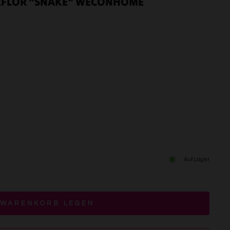
ZFLOR "SNAKE" WECONHOME
Auf Lager
 WARENKORB LEGEN