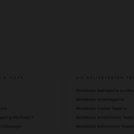
E & HILFE
DIE BELIEBTESTEN TE
Beliebteste Badteppiche aus Ba
Beliebteste Kinderteppiche
eile
Beliebteste Outdoor Teppiche
eppichgröße finden?
Beliebteste Schlafzimmer Teppi
 & Gütesiegel
Beliebteste Wohnzimmer Teppic