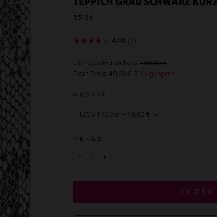
TEPPICH GRAU SCHWARZ KUR
15134
€169,00
UVP des Herstellers:
169,00 €
Dein Preis:
49,00 €
71% gespart
€49,00
GRÖSSE
MENGE
−
+
IN DEN