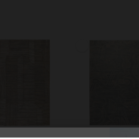
lorteppich Beige Grau
Esprit Kurzflorteppich Türkis Gr