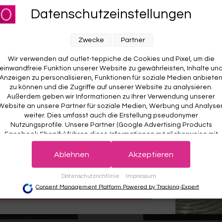
für unseren Newsletter an und sichere dir
ESPRIT
Datenschutzeinstellungen
Ab €119,00
RABATT AUF DEINE
Weitere Farben anzeigen
E BESTELLUNG! 😍
Zwecke
Partner
ben anzeigen
Beige/Bunt
Braun/Bunt
Wir verwenden auf outlet-teppiche.de Cookies und Pixel, um die
einwandfreie Funktion unserer Website zu gewährleisten, Inhalte un
Anzeigen zu personalisieren, Funktionen für soziale Medien anbiete
zu können und die Zugriffe auf unserer Website zu analysieren.
Außerdem geben wir Informationen zu Ihrer Verwendung unserer
Website an unsere Partner für soziale Medien, Werbung und Analyse
weiter. Dies umfasst auch die Erstellung pseudonymer
Nutzungsprofile. Unsere Partner (Google Advertising Products
Facebook Shopify) führen diese Informationen möglicherweise mit
weiteren Daten zusammen, die Sie ihnen bereitgestellt haben (bspw
 wichtig. Deine Daten werden sicher gespeichert und gemäß unserer
det.
Der Willkommensrabatt ist nur einmal pro Kunde gültig – auch bei
anhand eines persönlichen Accounts) oder welche sie im Rahmen
Ablehnen
Akzeptieren
r Anmeldung wird kein weiterer Code vergeben.
Ihrer Nutzung der Dienste gesammelt haben (bspw. Nutzungsdaten
anderer Geräte). Ihre Einwilligung zur Nutzung von Cookies und Pixel
Datenschutzrichtlinie
Impressum
können Sie jederzeit widerrufen, indem Sie auf den Datenschutz-
JETZT ANMELDEN
Consent Management Platform Powered by Tracking-Expert
Button links unten klicken und dort die entsprechenden Anpassunge
vornehmen.
Zwecke der Datenverarbeitung durch unsere Partner: