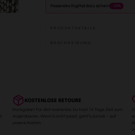
Passendes RugPad dazu sichern
−20%
PRODUKTDETAILS
BESCHREIBUNG
KOSTENLOSE RETOURE
Rückgabe? Für dich kostenlos. Du hast 14 Tage Zeit zum
O
d
Ausprobieren. Wenn’s nicht passt, geht’s zurück – auf
w
unsere Kosten.
A
v