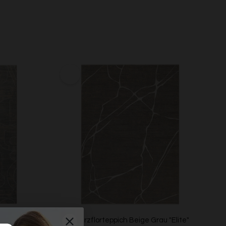
au "Beatle-B"
Esprit Kurzflorteppich Beige Grau "Elite"