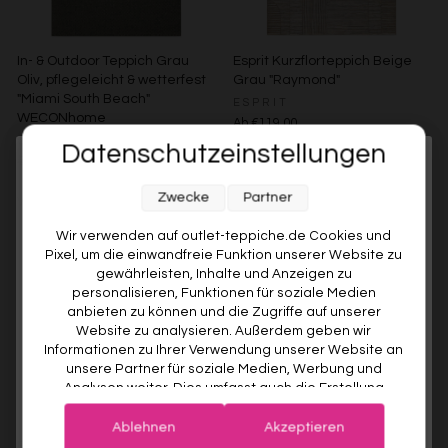
In- & Outdoor Teppich Grau
Esprit Kurzflorteppich Beige
Oliv, pflegeleicht & wetterfest
Grau "Raymond"
"Miami South Beach"
ESPRIT
WECONhome
Ab €119,00
WECONHOME
Datenschutzeinstellungen
€89,00
Ab €76,00
15% gespart
Weitere Farben anzeigen
Melde dich jetzt für unseren Newsletter an und sichere dir
Beige/Bunt
Zwecke
Partner
10% RABATT AUF DEINE
Weitere Farben anzeigen
ERSTE BESTELLUNG! 😍
Grau/Grün
Wir verwenden auf outlet-teppiche.de Cookies und
Pixel, um die einwandfreie Funktion unserer Website zu
EMAIL
gewährleisten, Inhalte und Anzeigen zu
personalisieren, Funktionen für soziale Medien
anbieten zu können und die Zugriffe auf unserer
VORNAME
Website zu analysieren. Außerdem geben wir
Informationen zu Ihrer Verwendung unserer Website an
unsere Partner für soziale Medien, Werbung und
Analysen weiter. Dies umfasst auch die Erstellung
Deine Privatsphäre ist uns wichtig. Deine Daten werden sicher gespeichert und gemäß unserer
pseudonymer Nutzungsprofile. Unsere Partner (Google
Datenschutzrichtlinie
verwendet.
Der Willkommensrabatt ist nur einmal pro Kunde gültig – auch bei
Advertising Products Facebook Shopify) führen diese
erneuter Anmeldung wird kein weiterer Code vergeben.
Ablehnen
Akzeptieren
Informationen möglicherweise mit weiteren Daten
Esprit Kurzflorteppich Türkis
Esprit Kurzflorteppich Beige