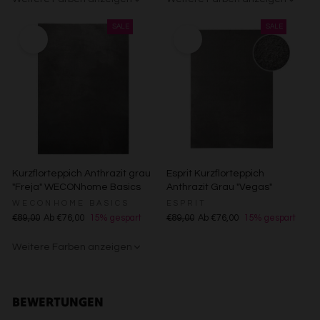
Entwicklung und Verbesserung der Angebote
Creme
Gelb
Sand/Beige
Creme/Weiß
Grün
Grün
Rot
Verwendung reduzierter Daten zur Auswahl von Inhalten
Besondere Features:
Verwendung genauer Standortdaten
Endgeräteeigenschaften zur Identifikation aktiv abfragen
Kurzflorteppich Anthrazit grau
Esprit Kurzflorteppich
"Freja" WECONhome Basics
Anthrazit Grau "Vegas"
WECONHOME BASICS
ESPRIT
€89,00
Ab €76,00
15% gespart
€89,00
Ab €76,00
15% gespart
Weitere Farben anzeigen
Gelb
Sand/Beige
Creme/Weiß
Grün
Grün
Rot
BEWERTUNGEN