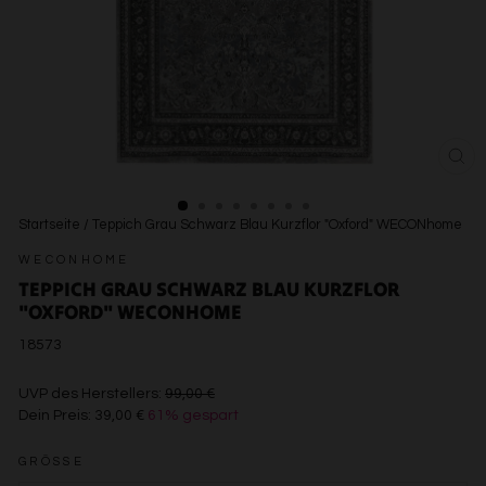
SCH
ESC
Startseite
/
Teppich Grau Schwarz Blau Kurzflor "Oxford" WECONhome
WECONHOME
TEPPICH GRAU SCHWARZ BLAU KURZFLOR
"OXFORD" WECONHOME
18573
€99,00
UVP des Herstellers:
99,00 €
Dein Preis:
39,00 €
61% gespart
€39,00
GRÖSSE