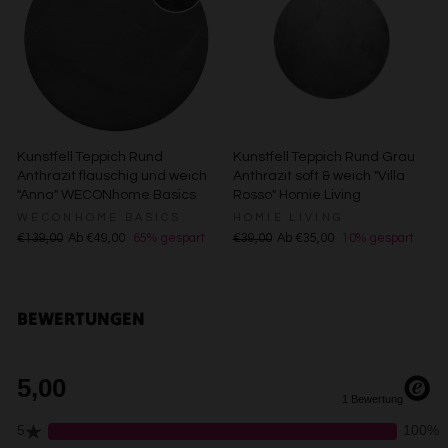
Erstellung von Profilen zur Personalisierung von Inhalten
Verwendung von Profilen zur Auswahl personalisierter
Inhalte
Messung der Werbeleistung
Messung der Performance von Inhalten
Analyse von Zielgruppen durch Statistiken oder
Kombinationen von Daten aus verschiedenen Quellen
Entwicklung und Verbesserung der Angebote
Kunstfell Teppich Rund
Kunstfell Teppich Rund Grau
Verwendung reduzierter Daten zur Auswahl von Inhalten
Anthrazit flauschig und weich
Anthrazit soft & weich "Villa
Besondere Features:
"Anna" WECONhome Basics
Rosso" Homie Living
Verwendung genauer Standortdaten
WECONHOME BASICS
HOMIE LIVING
Endgeräteeigenschaften zur Identifikation aktiv abfragen
€139,00
Ab €49,00
65% gespart
€39,00
Ab €35,00
10% gespart
BEWERTUNGEN