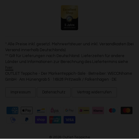
* Alle Preise inkl. gesetzl. Mehrwertsteuer und inkl. Versandkosten (bei
Versand innerhalb Deutschlands).
** Gilt für Lieferungen nach Deutschland. Lieferzeiten für andere
Länder und Informationen zur Berechnung des Liefertermins siehe
hier.
OUTLET Teppiche - Der Markenteppich-Sale · Betreiber: WECONhome
GmbH · Am Hünengrab 5 · 16928 Pritzwalk / Falkenhagen · DE
Impressum
Datenschutz
Vertrag widerrufen
© 2026 Outlet-Teppiche