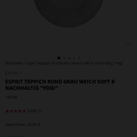
SCH
ESC
Startseite
/
Esprit Teppich Rund grau weich soft & nachhaltig "Yogi"
ESPRIT
ESPRIT TEPPICH RUND GRAU WEICH SOFT &
NACHHALTIG "YOGI"
18596
€39,00
Dein Preis:
39,00 €
€39,00