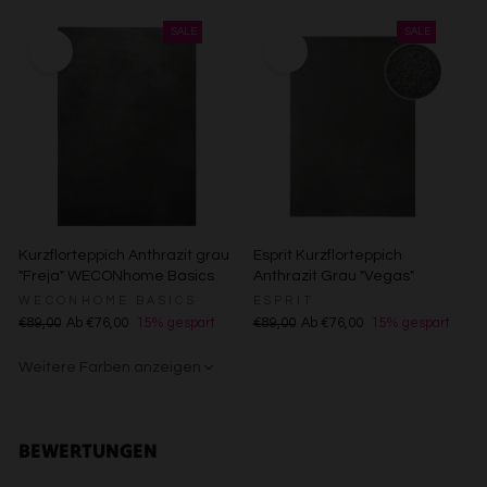
Entwicklung und Verbesserung der Angebote
Creme
Gelb
Sand/Beige
Creme/Weiß
Grün
Grün
Rot
Verwendung reduzierter Daten zur Auswahl von Inhalten
Besondere Features:
Verwendung genauer Standortdaten
Endgeräteeigenschaften zur Identifikation aktiv abfragen
Kurzflorteppich Anthrazit grau
Esprit Kurzflorteppich
"Freja" WECONhome Basics
Anthrazit Grau "Vegas"
WECONHOME BASICS
ESPRIT
€89,00
Ab €76,00
15% gespart
€89,00
Ab €76,00
15% gespart
Weitere Farben anzeigen
Gelb
Sand/Beige
Creme/Weiß
Grün
Grün
Rot
BEWERTUNGEN