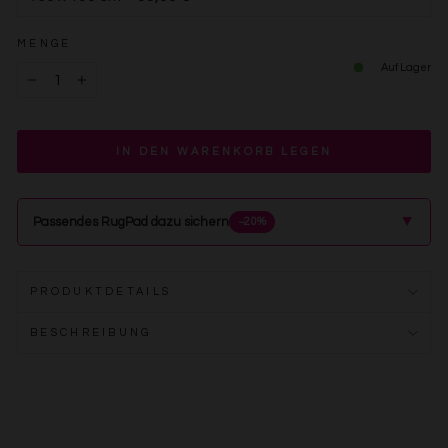
MENGE
Auf Lager
−
+
IN DEN WARENKORB LEGEN
▲
Passendes RugPad dazu sichern
−20%
PRODUKTDETAILS
BESCHREIBUNG