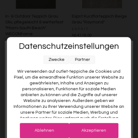
In- & Outdoor Teppich Grau
Esprit Kurzflorteppich Beige
Oliv, pflegeleicht & wetterfest
Grau "Raymond"
"Miami South Beach"
ESPRIT
WECONhome
Ab €119,00
WECONHOME
Datenschutzeinstellungen
€89,00
Ab €76,00
15% gespart
Weitere Farben anzeigen
Melde dich jetzt für unseren Newsletter an und sichere dir
Beige/Bunt
Zwecke
Partner
Weitere Farben anzeigen
10% RABATT AUF DEINE
ERSTE BESTELLUNG! 😍
Grau/Grün
Wir verwenden auf outlet-teppiche.de Cookies und
Pixel, um die einwandfreie Funktion unserer Website zu
EMAIL
gewährleisten, Inhalte und Anzeigen zu
personalisieren, Funktionen für soziale Medien
anbieten zu können und die Zugriffe auf unserer
VORNAME
Website zu analysieren. Außerdem geben wir
Informationen zu Ihrer Verwendung unserer Website an
unsere Partner für soziale Medien, Werbung und
Analysen weiter. Dies umfasst auch die Erstellung
Deine Privatsphäre ist uns wichtig. Deine Daten werden sicher gespeichert und gemäß unserer
pseudonymer Nutzungsprofile. Unsere Partner (Google
Datenschutzrichtlinie
verwendet.
Der Willkommensrabatt ist nur einmal pro Kunde gültig – auch bei
Advertising Products Facebook Shopify) führen diese
erneuter Anmeldung wird kein weiterer Code vergeben.
Ablehnen
Akzeptieren
Esprit Kurzflorteppich Türkis
Esprit Kurzflorteppich Beige
Informationen möglicherweise mit weiteren Daten