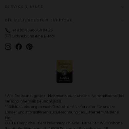
SERVICE & HILFE
DIE BELIEBTESTEN TEPPICHE
+49 (0) 33986 50 04 25
Schreib uns eine E-Mail
Instagram
Facebook
Pinterest
* Alle Preise inkl. gesetzl. Mehrwertsteuer und inkl. Versandkosten (bei
Versand innerhalb Deutschlands).
** Gilt für Lieferungen nach Deutschland. Lieferzeiten für andere
Länder und Informationen zur Berechnung des Liefertermins siehe
hier.
OUTLET Teppiche - Der Markenteppich-Sale · Betreiber: WECONhome
GmbH · Am Hünengrab 5 · 16928 Pritzwalk / Falkenhagen · DE