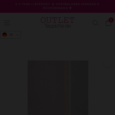
Direkt
2-4 TAGE LIEFERZEIT 🛒 KOSTENLOSER VERSAND &
zum
RÜCKVERSAND 🌟
Pause
Inhalt
Diashow
0
Seitennavigation
Suche
W
DE