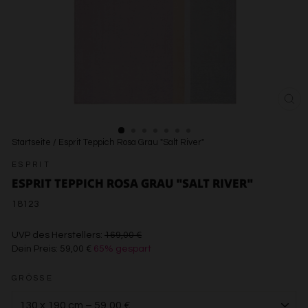
SCH
ESC
Startseite
/
Esprit Teppich Rosa Grau "Salt River"
ESPRIT
ESPRIT TEPPICH ROSA GRAU "SALT RIVER"
18123
€169,00
UVP des Herstellers:
169,00 €
Dein Preis:
59,00 €
65% gespart
€59,00
GRÖSSE