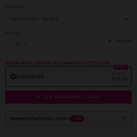
GRÖSSE
MENGE
Auf Lager
−
+
Kaufe einen, erhalte den zweiten KOSTENLOS
2FÜR1
€118,00
Doppelpack
€59,00
IN DEN WARENKORB LEGEN
▲
Passendes RugPad dazu sichern
−20%