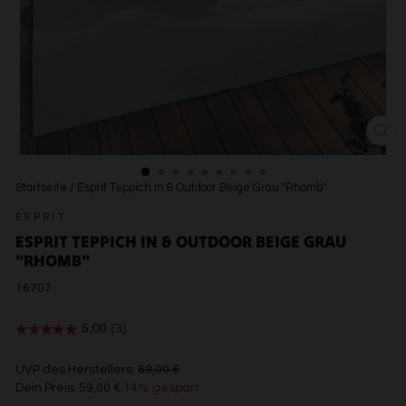
SCH
ESC
Startseite
/
Esprit Teppich In & Outdoor Beige Grau "Rhomb"
ESPRIT
ESPRIT TEPPICH IN & OUTDOOR BEIGE GRAU
"RHOMB"
16707
€69,00
UVP des Herstellers:
69,00 €
Dein Preis:
59,00 €
14% gespart
€59,00