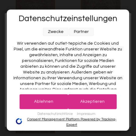
Datenschutzeinstellungen
Melde dich jetzt für unseren Newsletter an und sichere dir
Zwecke
Partner
10% RABATT AUF DEINE
ERSTE BESTELLUNG! 😍
Wir verwenden auf outlet-teppiche.de Cookies und
Esprit Kurzflorteppich Braun
Esprit Kurzflorteppich Sand
Pixel, um die einwandfreie Funktion unserer Website zu
Beige "Vintage Soul"
Beige "Soft Vintage"
EMAIL
gewährleisten, Inhalte und Anzeigen zu
ESPRIT
ESPRIT
personalisieren, Funktionen für soziale Medien
anbieten zu können und die Zugriffe auf unserer
Ab €119,00
Ab €119,00
VORNAME
Website zu analysieren. Außerdem geben wir
Informationen zu Ihrer Verwendung unserer Website an
unsere Partner für soziale Medien, Werbung und
Analysen weiter. Dies umfasst auch die Erstellung
Deine Privatsphäre ist uns wichtig. Deine Daten werden sicher gespeichert und gemäß unserer
pseudonymer Nutzungsprofile. Unsere Partner (Google
Datenschutzrichtlinie
verwendet.
Der Willkommensrabatt ist nur einmal pro Kunde gültig – auch bei
Advertising Products Facebook Shopify) führen diese
erneuter Anmeldung wird kein weiterer Code vergeben.
Ablehnen
Akzeptieren
Informationen möglicherweise mit weiteren Daten
zusammen, die Sie ihnen bereitgestellt haben (bspw.
JETZT ANMELDEN
Datenschutzrichtlinie
Impressum
anhand eines persönlichen Accounts) oder welche sie
Consent Management Platform Powered by Tracking-
im Rahmen Ihrer Nutzung der Dienste gesammelt
Expert
haben (bspw. Nutzungsdaten anderer Geräte). Ihre
Einwilligung zur Nutzung von Cookies und Pixeln können