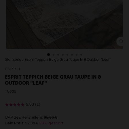
SCH
ESC
Startseite
/
Esprit Teppich Beige Grau Taupe In & Outdoor "Leaf"
ESPRIT
ESPRIT TEPPICH BEIGE GRAU TAUPE IN &
OUTDOOR "LEAF"
18635
€95,00
UVP des Herstellers:
95,00 €
Dein Preis:
59,00 €
38% gespart
€59,00