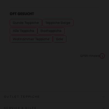
OFT GESUCHT
Runde Teppiche
Teppiche Beige
Alle Teppiche
Badteppiche
Wohnzimmer Teppiche
Sale
GPSR Hinweis
i
OUTLET TEPPICHE
SERVICE & HILFE