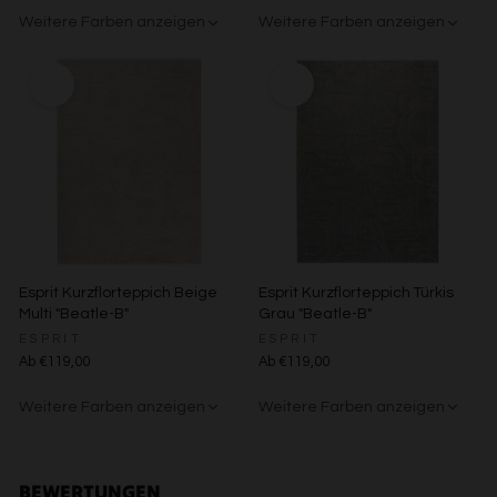
Verwendung reduzierter Daten zur Auswahl von
Weitere Farben anzeigen
Weitere Farben anzeigen
Werbeanzeigen
Erstellung von Profilen für personalisierte Werbung
Beige/Bunt
Beige/Grau
Verwendung von Profilen zur Auswahl personalisierter
Werbung
Erstellung von Profilen zur Personalisierung von Inhalten
Verwendung von Profilen zur Auswahl personalisierter
Inhalte
Messung der Werbeleistung
Messung der Performance von Inhalten
Analyse von Zielgruppen durch Statistiken oder
Kombinationen von Daten aus verschiedenen Quellen
Entwicklung und Verbesserung der Angebote
Verwendung reduzierter Daten zur Auswahl von Inhalten
Esprit Kurzflorteppich Beige
Esprit Kurzflorteppich Türkis
Besondere Features:
Multi "Beatle-B"
Grau "Beatle-B"
Verwendung genauer Standortdaten
ESPRIT
ESPRIT
Endgeräteeigenschaften zur Identifikation aktiv abfragen
Ab €119,00
Ab €119,00
Weitere Farben anzeigen
Weitere Farben anzeigen
Grün/Blau/Grau
Braun/Bunt
Beige/Bunt
Braun/Bunt
BEWERTUNGEN