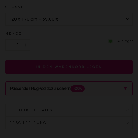
GRÖSSE
MENGE
Auf Lager
−
+
IN DEN WARENKORB LEGEN
▲
Passendes RugPad dazu sichern
−20%
PRODUKTDETAILS
BESCHREIBUNG