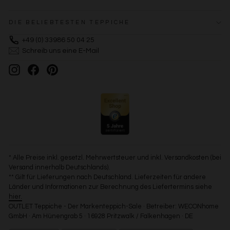
DIE BELIEBTESTEN TEPPICHE
+49 (0) 33986 50 04 25
Schreib uns eine E-Mail
Instagram
Facebook
Pinterest
* Alle Preise inkl. gesetzl. Mehrwertsteuer und inkl. Versandkosten (bei
Versand innerhalb Deutschlands).
** Gilt für Lieferungen nach Deutschland. Lieferzeiten für andere
Länder und Informationen zur Berechnung des Liefertermins siehe
hier.
OUTLET Teppiche - Der Markenteppich-Sale · Betreiber: WECONhome
GmbH · Am Hünengrab 5 · 16928 Pritzwalk / Falkenhagen · DE