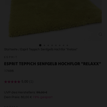
SCH
ESC
Startseite
/
Esprit Teppich Senfgelb Hochflor "Relaxx"
ESPRIT
ESPRIT TEPPICH SENFGELB HOCHFLOR "RELAXX"
17498
€99,00
UVP des Herstellers:
99,00 €
Dein Preis:
80,00 €
19% gespart
€80,00