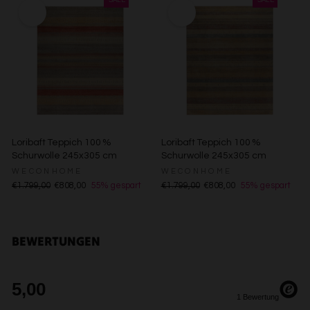
Werbung
Erstellung von Profilen zur Personalisierung von Inhalten
Verwendung von Profilen zur Auswahl personalisierter
Inhalte
Messung der Werbeleistung
Messung der Performance von Inhalten
Analyse von Zielgruppen durch Statistiken oder
Kombinationen von Daten aus verschiedenen Quellen
Entwicklung und Verbesserung der Angebote
Verwendung reduzierter Daten zur Auswahl von Inhalten
Besondere Features:
Loribaft Teppich 100 %
Loribaft Teppich 100 %
Schurwolle 245x305 cm
Schurwolle 245x305 cm
Verwendung genauer Standortdaten
Endgeräteeigenschaften zur Identifikation aktiv abfragen
WECONHOME
WECONHOME
€1.799,00
€808,00
55% gespart
€1.799,00
€808,00
55% gespart
BEWERTUNGEN