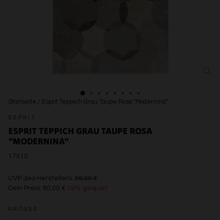
SCH
ESC
Startseite
/
Esprit Teppich Grau Taupe Rosa "Modernina"
ESPRIT
ESPRIT TEPPICH GRAU TAUPE ROSA
"MODERNINA"
17510
€99,00
UVP des Herstellers:
99,00 €
Dein Preis:
80,00 €
19% gespart
€80,00
GRÖSSE