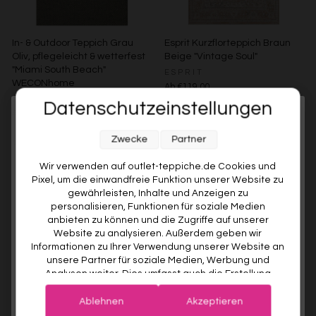
In- & Outdoor Teppich Grau
Esprit Kurzflorteppich Braun
Oliv, pflegeleicht & wetterfest
Beige "Vintage Soul"
"Miami South Beach"
ESPRIT
WECONhome
Ab €119,00
WECONHOME
Datenschutzeinstellungen
€89,00
Ab €76,00
15% gespart
Melde dich jetzt für unseren Newsletter an und sichere dir
Zwecke
Partner
10% RABATT AUF DEINE
Weitere Farben anzeigen
ERSTE BESTELLUNG! 😍
Grau/Grün
Wir verwenden auf outlet-teppiche.de Cookies und
Pixel, um die einwandfreie Funktion unserer Website zu
EMAIL
gewährleisten, Inhalte und Anzeigen zu
personalisieren, Funktionen für soziale Medien
anbieten zu können und die Zugriffe auf unserer
VORNAME
Website zu analysieren. Außerdem geben wir
Informationen zu Ihrer Verwendung unserer Website an
unsere Partner für soziale Medien, Werbung und
Analysen weiter. Dies umfasst auch die Erstellung
Deine Privatsphäre ist uns wichtig. Deine Daten werden sicher gespeichert und gemäß unserer
pseudonymer Nutzungsprofile. Unsere Partner (Google
Datenschutzrichtlinie
verwendet.
Der Willkommensrabatt ist nur einmal pro Kunde gültig – auch bei
Advertising Products Facebook Shopify) führen diese
erneuter Anmeldung wird kein weiterer Code vergeben.
Ablehnen
Akzeptieren
Informationen möglicherweise mit weiteren Daten
Esprit Kurzflorteppich Beige
Esprit Kurzflorteppich Türkis