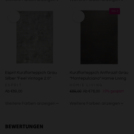
Entwicklung und Verbesserung der Angebote
Beige/Bunt
Grün/Blau/Grau
Beige/Bunt
Verwendung reduzierter Daten zur Auswahl von Inhalten
Besondere Features:
Verwendung genauer Standortdaten
Endgeräteeigenschaften zur Identifikation aktiv abfragen
Esprit Kurzflorteppich Grau
Kurzflorteppich Anthrazit Grau
Silber "Feel Vintage 2.0"
"Montepulciano" Homie Living
ESPRIT
HOMIE LIVING
Ab €89,00
€89,00
Ab €76,00
15% gespart
Weitere Farben anzeigen
Weitere Farben anzeigen
Creme
Gelb
Sand/Beige
Creme/Weiß
Grün
Grün
Rot
BEWERTUNGEN