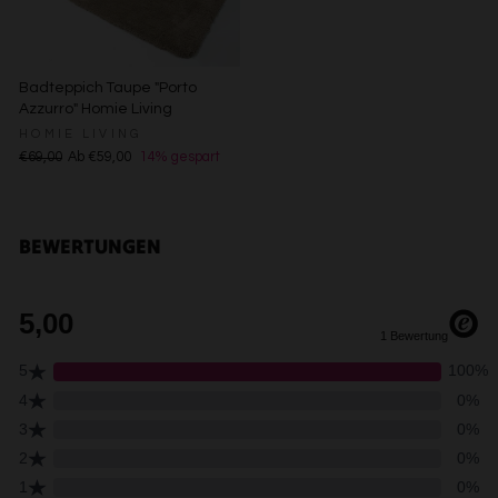
Messung der Werbeleistung
Messung der Performance von Inhalten
Analyse von Zielgruppen durch Statistiken oder
Kombinationen von Daten aus verschiedenen Quellen
Badteppich Taupe "Porto
Entwicklung und Verbesserung der Angebote
Azzurro" Homie Living
Verwendung reduzierter Daten zur Auswahl von Inhalten
HOMIE LIVING
Besondere Features:
€69,00
Ab €59,00
14% gespart
Verwendung genauer Standortdaten
Endgeräteeigenschaften zur Identifikation aktiv abfragen
BEWERTUNGEN