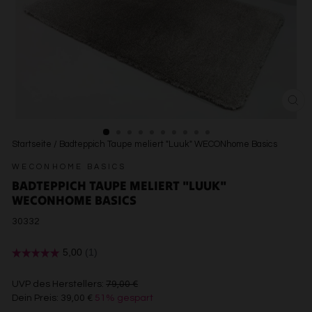
SCH
ESC
Startseite
/
Badteppich Taupe meliert "Luuk" WECONhome Basics
WECONHOME BASICS
BADTEPPICH TAUPE MELIERT "LUUK"
WECONHOME BASICS
30332
€79,00
UVP des Herstellers:
79,00 €
Dein Preis:
39,00 €
51% gespart
€39,00