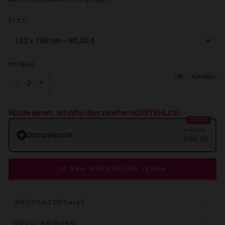
€80,00
SIZE
MENGE
Auf Lager
−
+
Kaufe einen, erhalte den zweiten KOSTENLOS
2FÜR1
€160,00
Doppelpack
€80,00
IN DEN WARENKORB LEGEN
PRODUKTDETAILS
BESCHREIBUNG