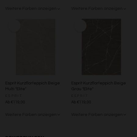
Zwecke der Datenverarbeitung durch unsere Partner:
Speichern von oder Zugriff auf Informationen auf einem
Weitere Farben anzeigen
Weitere Farben anzeigen
Endgerät
Beige/Grau
Grün/Blau/Grau
Braun/Bunt
Verwendung reduzierter Daten zur Auswahl von
Werbeanzeigen
Erstellung von Profilen für personalisierte Werbung
Verwendung von Profilen zur Auswahl personalisierter
Werbung
Erstellung von Profilen zur Personalisierung von Inhalten
Verwendung von Profilen zur Auswahl personalisierter
Inhalte
Messung der Werbeleistung
Messung der Performance von Inhalten
Analyse von Zielgruppen durch Statistiken oder
Kombinationen von Daten aus verschiedenen Quellen
Esprit Kurzflorteppich Beige
Esprit Kurzflorteppich Beige
Entwicklung und Verbesserung der Angebote
Multi "Elite"
Grau "Elite"
Verwendung reduzierter Daten zur Auswahl von Inhalten
ESPRIT
ESPRIT
Besondere Features:
Ab €119,00
Ab €119,00
Verwendung genauer Standortdaten
Endgeräteeigenschaften zur Identifikation aktiv abfragen
Weitere Farben anzeigen
Weitere Farben anzeigen
Beige/Grau
Beige/Bunt