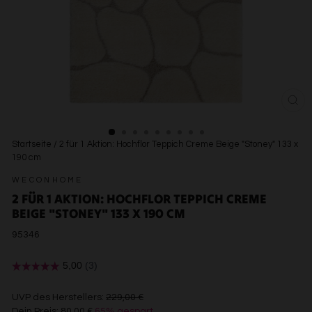
SCH
ESC
Startseite
/
2 für 1 Aktion: Hochflor Teppich Creme Beige "Stoney" 133 x
190 cm
WECONHOME
2 FÜR 1 AKTION: HOCHFLOR TEPPICH CREME
BEIGE "STONEY" 133 X 190 CM
95346
€229,00
UVP des Herstellers:
229,00 €
Dein Preis:
80,00 €
65% gespart