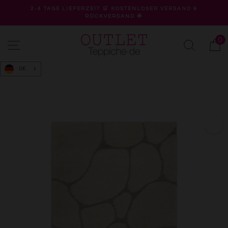
Direkt
2-4 TAGE LIEFERZEIT 🛒 KOSTENLOSER VERSAND &
zum
RÜCKVERSAND 🌟
Pause
Inhalt
Diashow
0
Seitennavigation
Suche
W
DE