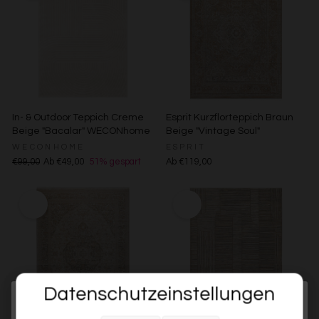
In- & Outdoor Teppich Creme
Esprit Kurzflorteppich Braun
Beige "Bacalar" WECONhome
Beige "Vintage Soul"
WECONHOME
ESPRIT
€99,00
Ab €49,00
51% gespart
Ab €119,00
Datenschutzeinstellungen
Melde dich jetzt für unseren Newsletter an und sichere dir