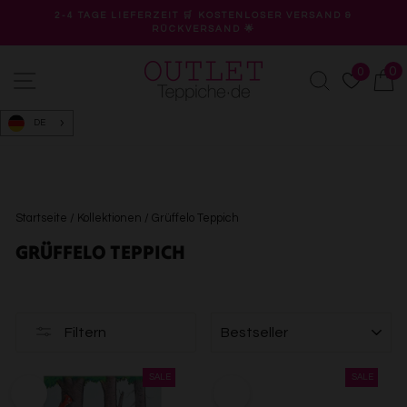
Direkt
2-4 TAGE LIEFERZEIT 🛒 KOSTENLOSER VERSAND &
zum
RÜCKVERSAND 🌟
Pause
Inhalt
Diashow
0
0
Seitennavigation
Suche
W
DE
Startseite
/
Kollektionen
/
Grüffelo Teppich
GRÜFFELO TEPPICH
SORTIEREN
Filtern