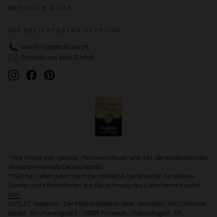
SERVICE & HILFE
Verwendung reduzierter Daten zur Auswahl von
Werbeanzeigen
Erstellung von Profilen für personalisierte Werbung
DIE BELIEBTESTEN TEPPICHE
Verwendung von Profilen zur Auswahl personalisierter
Werbung
+49 (0) 33986 50 04 25
Erstellung von Profilen zur Personalisierung von Inhalten
Schreib uns eine E-Mail
Verwendung von Profilen zur Auswahl personalisierter
Inhalte
Instagram
Facebook
Pinterest
Messung der Werbeleistung
Messung der Performance von Inhalten
Analyse von Zielgruppen durch Statistiken oder
Kombinationen von Daten aus verschiedenen Quellen
Entwicklung und Verbesserung der Angebote
Verwendung reduzierter Daten zur Auswahl von Inhalten
Besondere Features:
Verwendung genauer Standortdaten
Endgeräteeigenschaften zur Identifikation aktiv abfragen
* Alle Preise inkl. gesetzl. Mehrwertsteuer und inkl. Versandkosten (bei
Versand innerhalb Deutschlands).
** Gilt für Lieferungen nach Deutschland. Lieferzeiten für andere
Länder und Informationen zur Berechnung des Liefertermins siehe
hier.
OUTLET Teppiche - Der Markenteppich-Sale · Betreiber: WECONhome
GmbH · Am Hünengrab 5 · 16928 Pritzwalk / Falkenhagen · DE