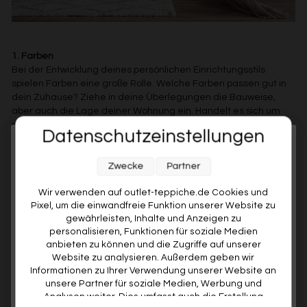
1. Farben
Bei der Entwicklung deines persönlichen Einrichtungsstils
spielen Farben eine große Rolle. Welche Farben passen gut in
dein Zuhause? Ziehe in deine Überlegungen die Bauweise,
aber auch die Lage deiner Wohnung ein. Handelt es sich um
eine (Groß-)Stadtwohnung oder fügt sich deine
Datenschutzeinstellungen
Inneneinrichtung eher in eine ländliche Umgebung ein? Bist du
Melde dich jetzt für unseren Newsletter an und sichere dir
Fan der mediterranen Umgebung oder lässt du dich eher vom
kühlen skandinavischen Look begeistern? Wie hell ist dein
Zwecke
Partner
10% RABATT AUF DEINE
Zuhause und wieviel Tageslicht hast du? Hier haben wir dir
ERSTE BESTELLUNG! 😍
Wir verwenden auf outlet-teppiche.de Cookies und
Teppiche in verschiedenen Farben vorgestellt.
Pixel, um die einwandfreie Funktion unserer Website zu
EMAIL
gewährleisten, Inhalte und Anzeigen zu
personalisieren, Funktionen für soziale Medien
anbieten zu können und die Zugriffe auf unserer
VORNAME
Website zu analysieren. Außerdem geben wir
Informationen zu Ihrer Verwendung unserer Website an
unsere Partner für soziale Medien, Werbung und
Analysen weiter. Dies umfasst auch die Erstellung
Deine Privatsphäre ist uns wichtig. Deine Daten werden sicher gespeichert und gemäß unserer