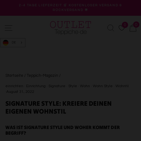
Direkt
2-4 TAGE LIEFERZEIT 🛒 KOSTENLOSER VERSAND &
zum
RÜCKVERSAND 🌟
Pause
Inhalt
Diashow
0
0
Seitennavigation
Suche
W
DE
Startseite
/
Teppich-Magazin
/
einrichten
·
Einrichtung
·
Signature
·
Style
·
Wohn
·
Wohn Style
·
Wohntil
·
August 31, 2022
SIGNATURE STYLE: KREIERE DEINEN
EIGENEN WOHNSTIL
WAS IST SIGNATURE STYLE UND WOHER KOMMT DER
BEGRIFF?