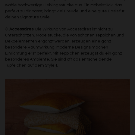
Messung der Performance von Inhalten
wähle hochwertige Lieblingsstücke aus. Ein Möbelstück, das
Analyse von Zielgruppen durch Statistiken oder
perfekt zu dir passt, bringt viel Freude und eine gute Basis für
Kombinationen von Daten aus verschiedenen Quellen
deinen Signature Style.
Entwicklung und Verbesserung der Angebote
Verwendung reduzierter Daten zur Auswahl von Inhalten
3. Accessoires
Die Wirkung von Accessoires ist nicht zu
Besondere Features:
unterschätzen. Möbelstücke, die von schönen Teppichen und
Verwendung genauer Standortdaten
Dekoelementen ergänzt werden, erzeugen eine ganz
Endgeräteeigenschaften zur Identifikation aktiv abfragen
besondere Raumwirkung. Moderne Designs machen
Einrichtung erst perfekt. Mit Teppichen erzeugst du ein ganz
besonderes Ambiente. Sie sind oft das entscheidende
Tüpfelchen auf dem Style-I.